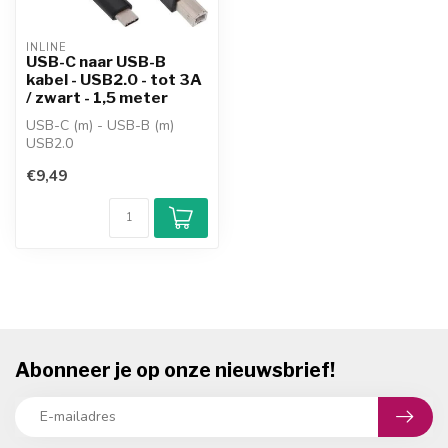
INLINE
USB-C naar USB-B
kabel - USB2.0 - tot 3A
/ zwart - 1,5 meter
USB-C (m) - USB-B (m)
USB2.0
aders: Vertind koper
€9,49
AWG: 28/23 AWG
data tot 480Mbi...
Abonneer je op onze nieuwsbrief!