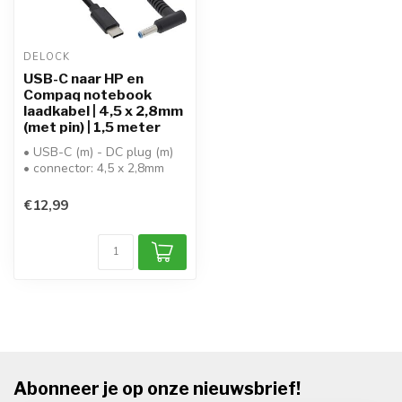
DELOCK
USB-C naar HP en
Compaq notebook
laadkabel | 4,5 x 2,8mm
(met pin) | 1,5 meter
• USB-C (m) - DC plug (m)
• connector: 4,5 x 2,8mm
(met pin)
• geschikt voor: HP...
€12,99
Abonneer je op onze nieuwsbrief!