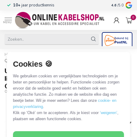
n
10+
jaar productkennis
4.6
/5.0
0
MENU
Home
/
USB-C - Easy-USB-A kabel | haaks links/rechts | USB2.0 |
QC 18W | nylon | 0,20 meter
Cookies 🍪
USB-C - Easy-USB-A kabel | haaks
We gebruiken cookies en vergelijkbare technologieën om je
links/rechts | USB2.0 | QC 18W | nylon |
beter en persoonlijker te helpen. Functionele cookies zorgen
0,20 meter
ervoor dat de website goed werkt en hebben ook een
OKS-69621
analytische functie. Zo maken we de website elke dag een
beetje beter. Wil je meer weten? Lees dan onze
cookie- en
privacyverklaring
.
Klik op ‘Oké’ om te accepteren. Als je kiest voor
‘weigeren’
,
plaatsen we alleen functionele cookies.