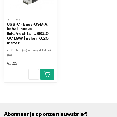
DELOCK
USB-C - Easy-USB-A
kabel | haaks
links/rechts | USB2.0 |
QC 18W | nylon | 0,20
meter
• USB-C (m) - Easy-USB-A
(m)
• versie: USB2.0
€5,99
• data: tot 480Mbit/s
• stroom/lad...
Abonneer je op onze nieuwsbrief!