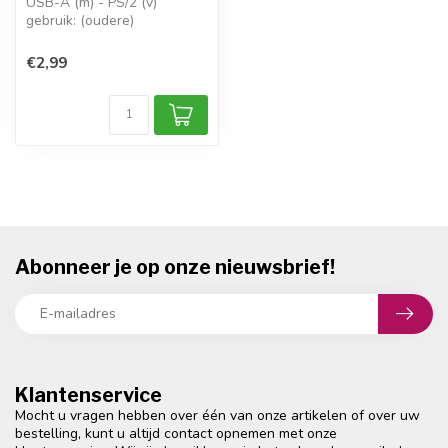
USB-A (m) - PS/2 (v)
gebruik: (oudere)
muis/toetsenbord (PS/2) >
computer (USB-A...
€2,99
Abonneer je op onze nieuwsbrief!
Klantenservice
Mocht u vragen hebben over één van onze artikelen of over uw
bestelling, kunt u altijd contact opnemen met onze