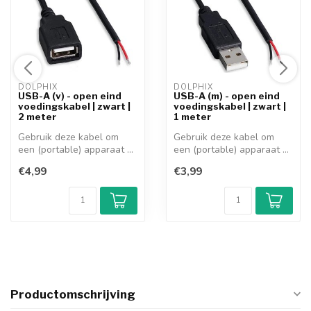
DOLPHIX 
DOLPHIX 
USB-A (v) - open eind
USB-A (m) - open eind
voedingskabel | zwart |
voedingskabel | zwart |
2 meter
1 meter
Gebruik deze kabel om
Gebruik deze kabel om
een (portable) apparaat of
een (portable) apparaat of
accessoi...
accessoi...
€4,99
€3,99
Productomschrijving