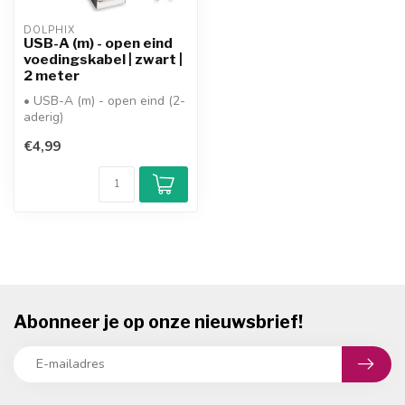
DOLPHIX
USB-A (m) - open eind
voedingskabel | zwart |
2 meter
• USB-A (m) - open eind (2-
aderig)
• versie: niet van toepassing
€4,99
• data: geen on...
Abonneer je op onze nieuwsbrief!