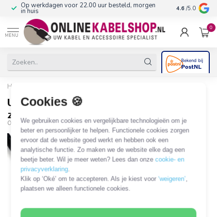
Op werkdagen voor 22.00 uur besteld, morgen
10+
jaar produ
4.6
/5.0
in huis
0
MENU
Home
/
USB-A (m) - open eind voedingskabel | zwart | 2 meter
Cookies 🍪
USB-A (m) - open eind voedingskabel |
zwart | 2 meter
We gebruiken cookies en vergelijkbare technologieën om je
OKS-78703
beter en persoonlijker te helpen. Functionele cookies zorgen
ervoor dat de website goed werkt en hebben ook een
analytische functie. Zo maken we de website elke dag een
beetje beter. Wil je meer weten? Lees dan onze
cookie- en
privacyverklaring
.
Klik op ‘Oké’ om te accepteren. Als je kiest voor
‘weigeren’
,
plaatsen we alleen functionele cookies.