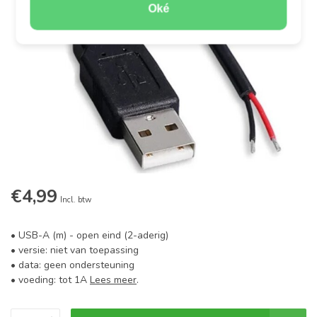
Oké
€4,99
Incl. btw
• USB-A (m) - open eind (2-aderig)
• versie: niet van toepassing
• data: geen ondersteuning
• voeding: tot 1A
Lees meer
.