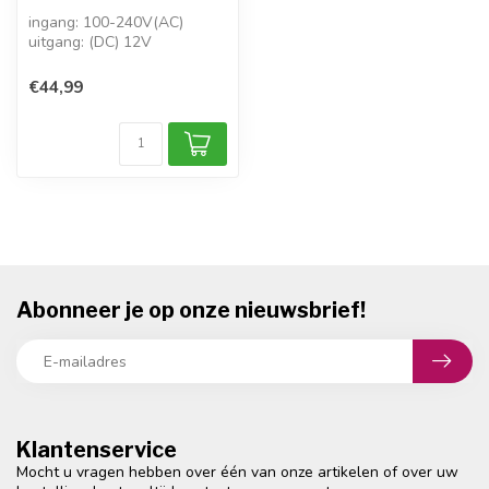
ingang: 100-240V(AC)
uitgang: (DC) 12V
uitgang: 5A
vermogen: 60W
€44,99
4,8 x 1,7mm, 5,...
Abonneer je op onze nieuwsbrief!
Klantenservice
Mocht u vragen hebben over één van onze artikelen of over uw