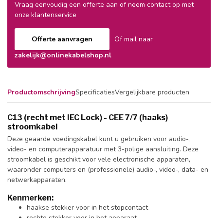
Vraag eenvoudig een offerte aan of neem contact op met
onze klantenservice
Offerte aanvragen
Of mail naar
zakelijk@onlinekabelshop.nl
Productomschrijving
Specificaties
Vergelijkbare producten
C13 (recht met IEC Lock) - CEE 7/7 (haaks)
stroomkabel
Deze geaarde voedingskabel kunt u gebruiken voor audio-,
video- en computerapparatuur met 3-polige aansluiting. Deze
stroomkabel is geschikt voor vele electronische apparaten,
waaronder computers en (professionele) audio-, video-, data- en
netwerkapparaten.
Kenmerken:
haakse stekker voor in het stopcontact
rechte stekker voor in het apparaat