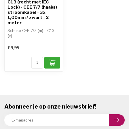
C13 (recht met IEC
Lock) - CEE 7/7 (haaks)
stroomkabel - 3x
1,00mm / zwart - 2
meter
Schuko CEE 7/7 (m) - C13
(v)
haakse Schuko CEE 7/7 -
rechte C13
€9,95
kabel: H05VV-F 3...
Abonneer je op onze nieuwsbrief!