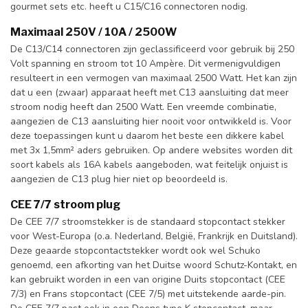
gourmet sets etc. heeft u C15/C16 connectoren nodig.
Maximaal 250V / 10A / 2500W
De C13/C14 connectoren zijn geclassificeerd voor gebruik bij 250
Volt spanning en stroom tot 10 Ampère. Dit vermenigvuldigen
resulteert in een vermogen van maximaal 2500 Watt. Het kan zijn
dat u een (zwaar) apparaat heeft met C13 aansluiting dat meer
stroom nodig heeft dan 2500 Watt. Een vreemde combinatie,
aangezien de C13 aansluiting hier nooit voor ontwikkeld is. Voor
deze toepassingen kunt u daarom het beste een dikkere kabel
met 3x 1,5mm² aders gebruiken. Op andere websites worden dit
soort kabels als 16A kabels aangeboden, wat feitelijk onjuist is
aangezien de C13 plug hier niet op beoordeeld is.
CEE 7/7 stroom plug
De CEE 7/7 stroomstekker is de standaard stopcontact stekker
voor West-Europa (o.a. Nederland, België, Frankrijk en Duitsland).
Deze geaarde stopcontactstekker wordt ook wel Schuko
genoemd, een afkorting van het Duitse woord Schutz-Kontakt, en
kan gebruikt worden in een van origine Duits stopcontact (CEE
7/3) en Frans stopcontact (CEE 7/5) met uitstekende aarde-pin.