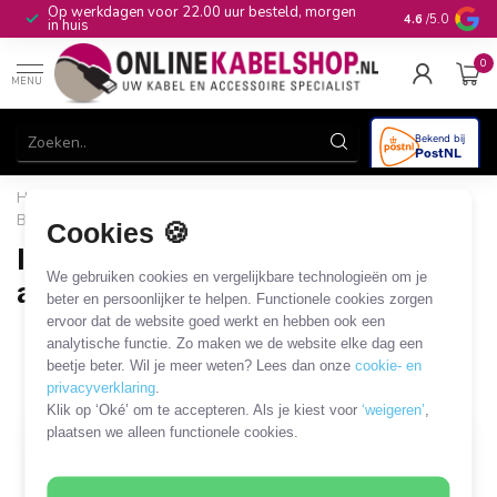
Op werkdagen voor 22.00 uur besteld, morgen
10+
jaar produ
4.6
/5.0
in huis
0
MENU
Home
/
Stroom & Energie
/
Internationaal divers
/
Groot-
Brittannië (type G)
/
IEC C5 - stopcontact kabels en adapters
Cookies 🍪
IEC C5 - stopcontact kabels en
We gebruiken cookies en vergelijkbare technologieën om je
adapters
beter en persoonlijker te helpen. Functionele cookies zorgen
ervoor dat de website goed werkt en hebben ook een
2 PRODUCTEN
analytische functie. Zo maken we de website elke dag een
beetje beter. Wil je meer weten? Lees dan onze
cookie- en
Filters
SORTEER OP
privacyverklaring
.
Klik op ‘Oké’ om te accepteren. Als je kiest voor
‘weigeren’
,
plaatsen we alleen functionele cookies.