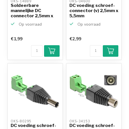
OKS-14889 
OKS-04600 
Soldeerbare
DC voeding schroef-
mannelijke DC
connector (v) 2,5mm x
connector 2,5mm x
5,5mm
5,5mm - 14mm
Op voorraad
Op voorraad
€1,99
€2,99
OKS-80295 
OKS-34153 
DC voeding schroef-
DC voeding schroef-