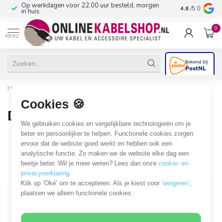
Op werkdagen voor 22.00 uur besteld, morgen
10+
jaar produ
4.6
/5.0
in huis
0
MENU
Home
/
Stroom & Energie
/
Connectoren
/
DC-connectoren
/
DC connector 5,5 x 2,5 mm
Cookies 🍪
DC connector 5,5 x 2,5 mm
We gebruiken cookies en vergelijkbare technologieën om je
10 PRODUCTEN
beter en persoonlijker te helpen. Functionele cookies zorgen
ervoor dat de website goed werkt en hebben ook een
analytische functie. Zo maken we de website elke dag een
Filters
SORTEER OP
beetje beter. Wil je meer weten? Lees dan onze
cookie- en
privacyverklaring
.
Klik op ‘Oké’ om te accepteren. Als je kiest voor
‘weigeren’
,
plaatsen we alleen functionele cookies.