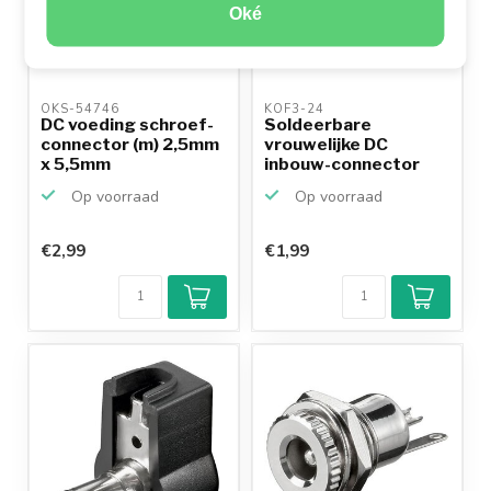
Oké
OKS-54746 
KOF3-24 
DC voeding schroef-
Soldeerbare
connector (m) 2,5mm
vrouwelijke DC
x 5,5mm
inbouw-connector
2,5mm voor pa...
Op voorraad
Op voorraad
€2,99
€1,99