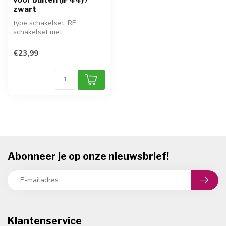
zwart
type schakelset: RF
schakelset met
afstandsbediening
draadloos bereik: 25 meter
€23,99
...
Abonneer je op onze nieuwsbrief!
Klantenservice