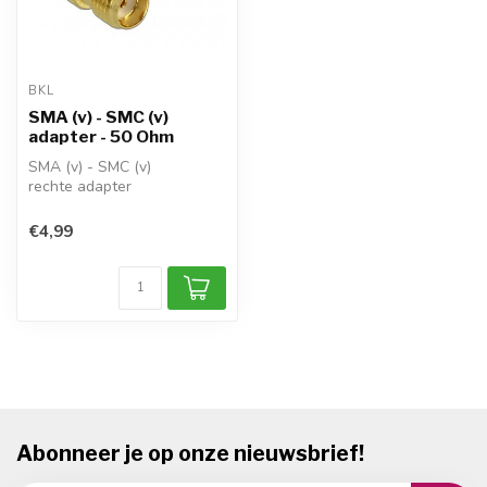
BKL
SMA (v) - SMC (v)
adapter - 50 Ohm
SMA (v) - SMC (v)
rechte adapter
impedantie: 50 Ohm
1x adapter
€4,99
conform: RoHS
Abonneer je op onze nieuwsbrief!