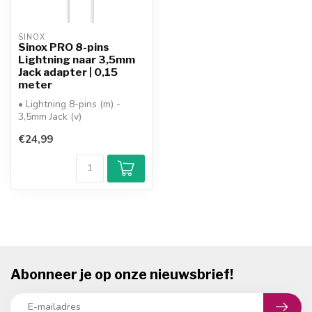
SINOX
Sinox PRO 8-pins
Lightning naar 3,5mm
Jack adapter | 0,15
meter
• Lightning 8-pins (m) -
3,5mm Jack (v)
• signaaltype: analoog
€24,99
stereo audio (4-...
Abonneer je op onze nieuwsbrief!