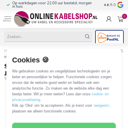
Op werkdagen voor 22.00 uur besteld, morgen
10+
jaar produ
4.6
/5.0
in huis
0
MENU
Home
/
Sinox PRO 8-pins Lightning naar 3,5mm Jack adapter | 0,15
meter
Cookies 🍪
Sinox PRO 8-pins Lightning naar 3,5mm
We gebruiken cookies en vergelijkbare technologieën om je
Jack adapter | 0,15 meter
beter en persoonlijker te helpen. Functionele cookies zorgen
SXI03250MFI
ervoor dat de website goed werkt en hebben ook een
analytische functie. Zo maken we de website elke dag een
beetje beter. Wil je meer weten? Lees dan onze
cookie- en
privacyverklaring
.
Klik op ‘Oké’ om te accepteren. Als je kiest voor
‘weigeren’
,
plaatsen we alleen functionele cookies.