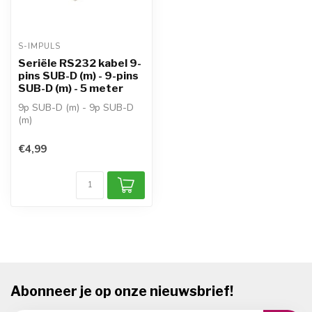
S-IMPULS
Seriële RS232 kabel 9-
pins SUB-D (m) - 9-pins
SUB-D (m) - 5 meter
9p SUB-D (m) - 9p SUB-D
(m)
kabel: serieel (RS-232)
aders: CCA (Aluminium met
€4,99
ko...
Abonneer je op onze nieuwsbrief!