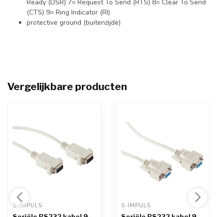
Ready (DSR) 7= Request To Send (RTS) 8= Clear To Send
(CTS) 9= Ring Indicator (RI)
protective ground (buitenzijde)
Vergelijkbare producten
S-IMPULS 
S-IMPULS 
Seriële RS232 kabel 9-
Seriële RS232 kabel 9-