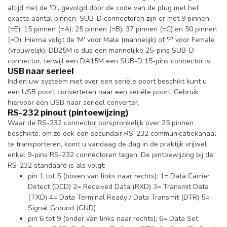
altijd met de 'D', gevolgd door de code van de plug met het
exacte aantal pinnen. SUB-D connectoren zijn er met 9 pinnen
(=E), 15 pinnen (=A), 25 pinnen (=B), 37 pinnen (=C) en 50 pinnen
(=D). Hierna volgt de 'M' voor Male (mannelijk) of 'F' voor Female
(vrouwelijk). DB25M is dus een mannelijke 25-pins SUB-D
connector, terwijl een DA15M een SUB-D 15-pins connector is.
USB naar serieel
Indien uw systeem niet over een seriële poort beschikt kunt u
een USB poort converteren naar een seriële poort. Gebruik
hiervoor een USB naar seriëel converter.
RS-232 pinout (pintoewijzing)
Waar de RS-232 connector oorspronkelijk over 25 pinnen
beschikte, om zo ook een secundair RS-232 communicatiekanaal
te transporteren, komt u vandaag de dag in de praktijk vrijwel
enkel 9-pins RS-232 connectoren tegen. De pintoewijzing bij de
RS-232 standaard is als volgt:
pin 1 tot 5 (boven van links naar rechts): 1= Data Carrier
Detect (DCD) 2= Received Data (RXD) 3= Transmit Data
(TXD) 4= Data Terminal Ready / Data Transmit (DTR) 5=
Signal Ground (GND)
pin 6 tot 9 (onder van links naar rechts): 6= Data Set