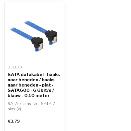
DELOCK
SATA datakabel - haaks
naar beneden / haaks
naar beneden - plat -
SATA600 - 6 Gbit/s /
blauw - 0,10 meter
SATA 7-pins (v) - SATA 7-
pins (v)
gebruik: station (SATA) >
moederbord (SATA)
€3,79
SA...