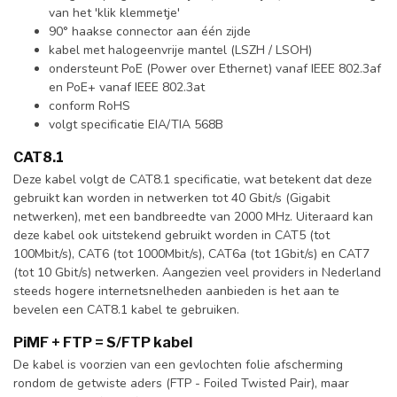
van het 'klik klemmetje'
90° haakse connector aan één zijde
kabel met halogeenvrije mantel (LSZH / LSOH)
ondersteunt PoE (Power over Ethernet) vanaf IEEE 802.3af
en PoE+ vanaf IEEE 802.3at
conform RoHS
volgt specificatie EIA/TIA 568B
CAT8.1
Deze kabel volgt de CAT8.1 specificatie, wat betekent dat deze
gebruikt kan worden in netwerken tot 40 Gbit/s (Gigabit
netwerken), met een bandbreedte van 2000 MHz. Uiteraard kan
deze kabel ook uitstekend gebruikt worden in CAT5 (tot
100Mbit/s), CAT6 (tot 1000Mbit/s), CAT6a (tot 1Gbit/s) en CAT7
(tot 10 Gbit/s) netwerken. Aangezien veel providers in Nederland
steeds hogere internetsnelheden aanbieden is het aan te
bevelen een CAT8.1 kabel te gebruiken.
PiMF + FTP = S/FTP kabel
De kabel is voorzien van een gevlochten folie afscherming
rondom de getwiste aders (FTP - Foiled Twisted Pair), maar