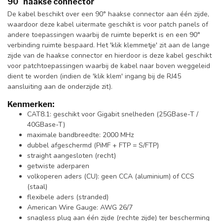
90° haakse connector
De kabel beschikt over een 90° haakse connector aan één zijde,
waardoor deze kabel uitermate geschikt is voor patch panels of
andere toepassingen waarbij de ruimte beperkt is en een 90°
verbinding ruimte bespaard. Het 'klik klemmetje' zit aan de lange
zijde van de haakse connector en hierdoor is deze kabel geschikt
voor patchtoepassingen waarbij de kabel naar boven weggeleid
dient te worden (indien de 'klik klem' ingang bij de RJ45
aansluiting aan de onderzijde zit).
Kenmerken:
CAT8.1: geschikt voor Gigabit snelheden (25GBase-T /
40GBase-T)
maximale bandbreedte: 2000 MHz
dubbel afgeschermd (PiMF + FTP = S/FTP)
straight aangesloten (recht)
getwiste aderparen
volkoperen aders (CU): geen CCA (aluminium) of CCS
(staal)
flexibele aders (stranded)
American Wire Gauge: AWG 26/7
snagless plug aan één zijde (rechte zijde) ter bescherming