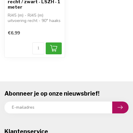
recht / zwart - LSZH - 1
meter
RJ45 (m) - RJ45 (m)
uitvoering recht - 90° haaks
(naar boven)
CAT8.1 (Gigabit,...
€6,99
Abonneer je op onze nieuwsbrief!
Klantenservice