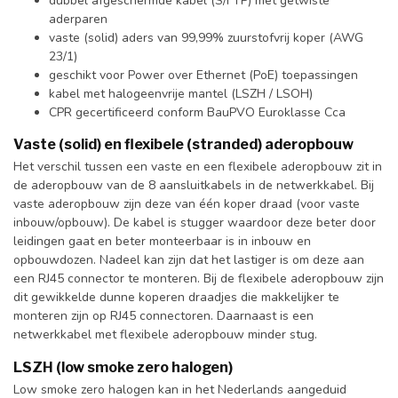
dubbel afgeschermde kabel (S/FTP) met getwiste
aderparen
vaste (solid) aders van 99,99% zuurstofvrij koper (AWG
23/1)
geschikt voor Power over Ethernet (PoE) toepassingen
kabel met halogeenvrije mantel (LSZH / LSOH)
CPR gecertificeerd conform BauPVO Euroklasse Cca
Vaste (solid) en flexibele (stranded) aderopbouw
Het verschil tussen een vaste en een flexibele aderopbouw zit in
de aderopbouw van de 8 aansluitkabels in de netwerkkabel. Bij
vaste aderopbouw zijn deze van één koper draad (voor vaste
inbouw/opbouw). De kabel is stugger waardoor deze beter door
leidingen gaat en beter monteerbaar is in inbouw en
opbouwdozen. Nadeel kan zijn dat het lastiger is om deze aan
een RJ45 connector te monteren. Bij de flexibele aderopbouw zijn
dit gewikkelde dunne koperen draadjes die makkelijker te
monteren zijn op RJ45 connectoren. Daarnaast is een
netwerkkabel met flexibele aderopbouw minder stug.
LSZH (low smoke zero halogen)
Low smoke zero halogen kan in het Nederlands aangeduid