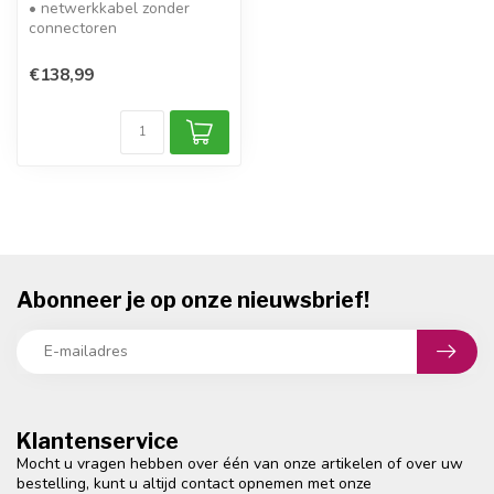
• netwerkkabel zonder
connectoren
• type: CAT7 (10Gbit/s) /
1000MHz
€138,99
• kabel: S...
Abonneer je op onze nieuwsbrief!
Klantenservice
Mocht u vragen hebben over één van onze artikelen of over uw
bestelling, kunt u altijd contact opnemen met onze