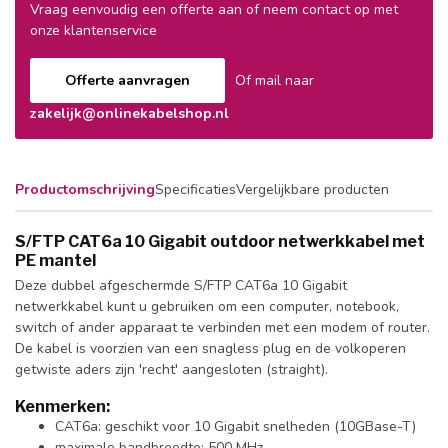
Vraag eenvoudig een offerte aan of neem contact op met
onze klantenservice
Offerte aanvragen
Of mail naar
zakelijk@onlinekabelshop.nl
Productomschrijving
Specificaties
Vergelijkbare producten
S/FTP CAT6a 10 Gigabit outdoor netwerkkabel met
PE mantel
Deze dubbel afgeschermde S/FTP CAT6a 10 Gigabit
netwerkkabel kunt u gebruiken om een computer, notebook,
switch of ander apparaat te verbinden met een modem of router.
De kabel is voorzien van een snagless plug en de volkoperen
getwiste aders zijn 'recht' aangesloten (straight).
Kenmerken:
CAT6a: geschikt voor 10 Gigabit snelheden (10GBase-T)
maximale bandbreedte: 500 MHz