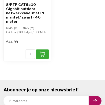
S/FTP CAT6a 10
Gigabit outdoor
netwerkkabel met PE
mantel / zwart - 40
meter
RJ45 (m) - RJ45 (m)
CAT6a (10Gbit/s) / 500MHz
koper AWG 27 / S/FTP
voor buitenge...
€44,99
Abonneer je op onze nieuwsbrief!