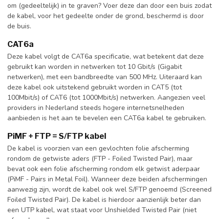
om (gedeeltelijk) in te graven? Voer deze dan door een buis zodat
de kabel, voor het gedeelte onder de grond, beschermd is door
de buis.
CAT6a
Deze kabel volgt de CAT6a specificatie, wat betekent dat deze
gebruikt kan worden in netwerken tot 10 Gbit/s (Gigabit
netwerken), met een bandbreedte van 500 MHz. Uiteraard kan
deze kabel ook uitstekend gebruikt worden in CAT5 (tot
100Mbit/s) of CAT6 (tot 1000Mbit/s) netwerken. Aangezien veel
providers in Nederland steeds hogere internetsnelheden
aanbieden is het aan te bevelen een CAT6a kabel te gebruiken.
PiMF + FTP = S/FTP kabel
De kabel is voorzien van een gevlochten folie afscherming
rondom de getwiste aders (FTP - Foiled Twisted Pair), maar
bevat ook een folie afscherming rondom elk getwist aderpaar
(PiMF - Pairs in Metal Foil). Wanneer deze beiden afschermingen
aanwezig zijn, wordt de kabel ook wel S/FTP genoemd (Screened
Foiled Twisted Pair). De kabel is hierdoor aanzienlijk beter dan
een UTP kabel, wat staat voor Unshielded Twisted Pair (niet