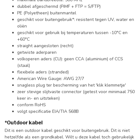
dubbel afgeschermd (PiMF + FTP = S/FTP)
PE (Polyetheen) buitenmantel
geschikt voor buitengebruik*: resistent tegen UV, water en
oliën
geschikt voor gebruik bij temperaturen tussen -10°C en
+60°C
straight aangesloten (recht)
getwiste aderparen
volkoperen aders (CU): geen CCA (aluminium) of CCS
(staal)
flexibele aders (stranded)
American Wire Gauge: AWG 27/7
snagless plug ter bescherming van het 'klik klemmetje'
zeer stevige slijtvaste connector (getest voor minimaal 750
keer in- en uitsteken)
conform RoHS
volgt specificatie EIA/TIA 568B
*Outdoor kabel
Dit is een outdoor kabel geschikt voor buitengebruik. Dit is niet
hetzelfde als een grondkabel. Wilt u deze kabel toch gebruikelijk