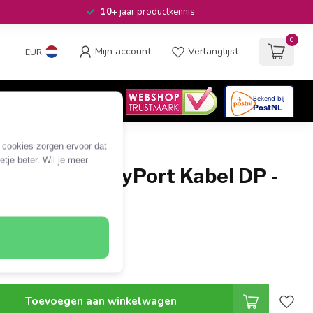
10+
jaar productkennis
0
Mijn account
Verlanglijst
EUR
4.6
/5
06
beoordelingen
e cookies zorgen ervoor dat
tje beter. Wil je meer
REEN DisplayPort Kabel DP -
M, zwart, 1 m
Toevoegen aan winkelwagen