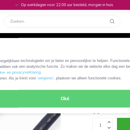
Op werkdagen voor 22.00 uur besteld, morgen in huis
rvice
32
1 m
rgelijkbare technologieën om je beter en persoonlijker te helpen. Functionel
UC-S-11445780
ebben ook een analytische functie. Zo maken we de website elke dag een bee
ROLINE G
kie- en privacyverklaring
.
eren. Als je kiest voor
‘weigeren’
, plaatsen we alleen functionele cookies.
HDMI, M/
€16,99
Incl. btw
Oké
3-5 werkdagen