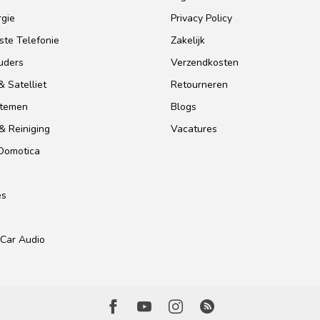
gie
Privacy Policy
te Telefonie
Zakelijk
uders
Verzendkosten
 Satelliet
Retourneren
stemen
Blogs
& Reiniging
Vacatures
 Domotica
es
Car Audio