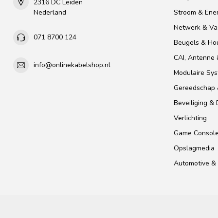
2316 DC Leiden
Nederland
Stroom & Ener
Netwerk & Vas
071 8700 124
Beugels & Ho
CAI, Antenne &
info@onlinekabelshop.nl
Modulaire Sy
Gereedschap 
Beveiliging &
Verlichting
Game Consol
Opslagmedia
Automotive & 