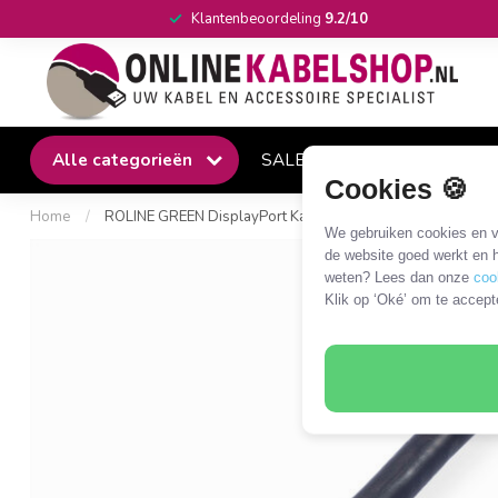
Klantenbeoordeling
9.2/10
Alle categorieën
SALE
Winkel
Klantense
Cookies 🍪
Home
/
ROLINE GREEN DisplayPort Kabel DP - HDMI, M/M, zwart, 
We gebruiken cookies en ve
de website goed werkt en h
weten? Lees dan onze
coo
Klik op ‘Oké’ om te accept