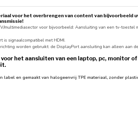
riaal voor het overbrengen van content van bijvoorbeeld uw
ansmissie!
 TV/multimediasector voor bijvoorbeeld: Aansluiting van een tv-toest
t is signaalcompatibel met HDMI.
chting worden gebruikt: de DisplayPort aansluiting kan alleen aan de d
or het aansluiten van een laptop, pc, monitor of 
it.
label en gemaakt van halogeenvrij TPE materiaal, zonder plastic