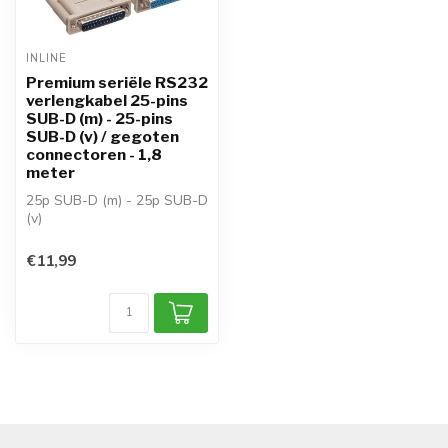
INLINE
Premium seriële RS232
verlengkabel 25-pins
SUB-D (m) - 25-pins
SUB-D (v) / gegoten
connectoren - 1,8
meter
25p SUB-D (m) - 25p SUB-D
(v)
kabel: serieel (RS-232)
aders: Vertind koper
€11,99
toepa...