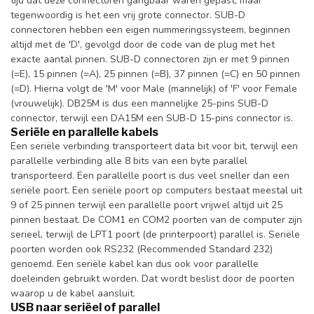
tijd dat deze connectoren gangbaar waren gepast, maar
tegenwoordig is het een vrij grote connector. SUB-D
connectoren hebben een eigen nummeringssysteem, beginnen
altijd met de 'D', gevolgd door de code van de plug met het
exacte aantal pinnen. SUB-D connectoren zijn er met 9 pinnen
(=E), 15 pinnen (=A), 25 pinnen (=B), 37 pinnen (=C) en 50 pinnen
(=D). Hierna volgt de 'M' voor Male (mannelijk) of 'F' voor Female
(vrouwelijk). DB25M is dus een mannelijke 25-pins SUB-D
connector, terwijl een DA15M een SUB-D 15-pins connector is.
Seriële en parallelle kabels
Een seriële verbinding transporteert data bit voor bit, terwijl een
parallelle verbinding alle 8 bits van een byte parallel
transporteerd. Een parallelle poort is dus veel sneller dan een
seriële poort. Een seriële poort op computers bestaat meestal uit
9 of 25 pinnen terwijl een parallelle poort vrijwel altijd uit 25
pinnen bestaat. De COM1 en COM2 poorten van de computer zijn
serieel, terwijl de LPT1 poort (de printerpoort) parallel is. Seriële
poorten worden ook RS232 (Recommended Standard 232)
genoemd. Een seriële kabel kan dus ook voor parallelle
doeleinden gebruikt worden. Dat wordt beslist door de poorten
waarop u de kabel aansluit.
USB naar seriëel of parallel