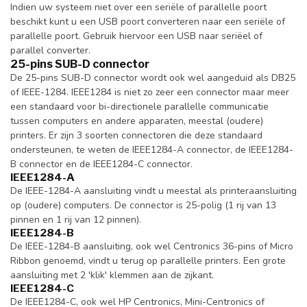
Indien uw systeem niet over een seriële of parallelle poort
beschikt kunt u een USB poort converteren naar een seriële of
parallelle poort. Gebruik hiervoor een USB naar seriëel of
parallel converter.
25-pins SUB-D connector
De 25-pins SUB-D connector wordt ook wel aangeduid als DB25
of IEEE-1284. IEEE1284 is niet zo zeer een connector maar meer
een standaard voor bi-directionele parallelle communicatie
tussen computers en andere apparaten, meestal (oudere)
printers. Er zijn 3 soorten connectoren die deze standaard
ondersteunen, te weten de IEEE1284-A connector, de IEEE1284-
B connector en de IEEE1284-C connector.
IEEE1284-A
De IEEE-1284-A aansluiting vindt u meestal als printeraansluiting
op (oudere) computers. De connector is 25-polig (1 rij van 13
pinnen en 1 rij van 12 pinnen).
IEEE1284-B
De IEEE-1284-B aansluiting, ook wel Centronics 36-pins of Micro
Ribbon genoemd, vindt u terug op parallelle printers. Een grote
aansluiting met 2 'klik' klemmen aan de zijkant.
IEEE1284-C
De IEEE1284-C, ook wel HP Centronics, Mini-Centronics of