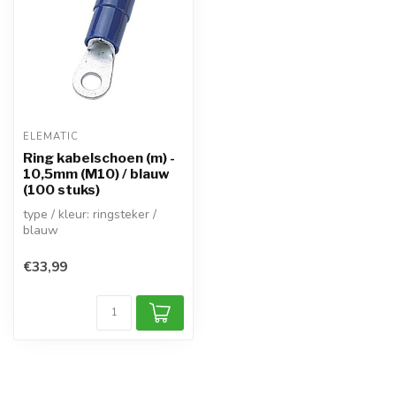
ELEMATIC
Ring kabelschoen (m) -
10,5mm (M10) / blauw
(100 stuks)
type / kleur: ringsteker /
blauw
mannelijk (half geïsoleerd)
diameter opening: 1...
€33,99