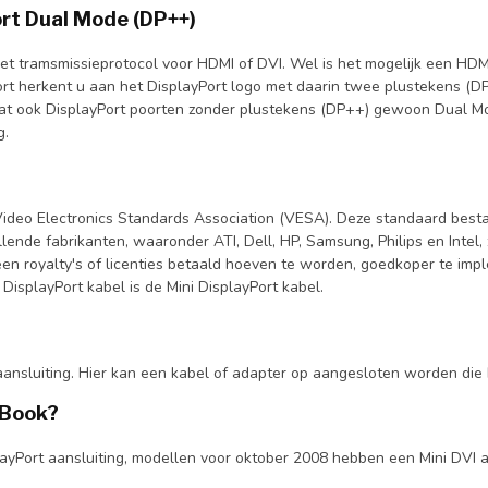
ort Dual Mode (DP++)
et tramsmissieprotocol voor HDMI of DVI. Wel is het mogelijk een HDMI
t herkent u aan het DisplayPort logo met daarin twee plustekens (DP
 dat ook DisplayPort poorten zonder plustekens (DP++) gewoon Dual 
g.
Video Electronics Standards Association (VESA). Deze standaard besta
ende fabrikanten, waaronder ATI, Dell, HP, Samsung, Philips en Intel, 
geen royalty's of licenties betaald hoeven te worden, goedkoper te im
isplayPort kabel is de Mini DisplayPort kabel.
aansluiting. Hier kan een kabel of adapter op aangesloten worden die 
cBook?
ort aansluiting, modellen voor oktober 2008 hebben een Mini DVI aans