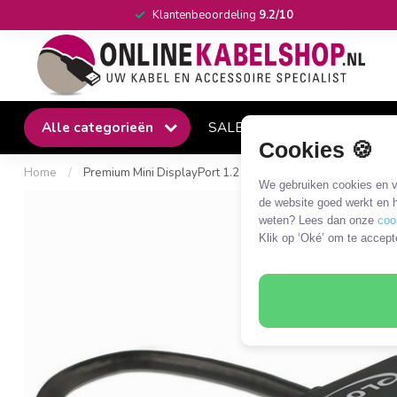
Klantenbeoordeling
9.2/10
Alle categorieën
SALE
Winkel
Klantense
Cookies 🍪
Home
/
Premium Mini DisplayPort 1.2 naar DVI adapter (1920 x 120
We gebruiken cookies en ve
de website goed werkt en h
weten? Lees dan onze
coo
Klik op ‘Oké’ om te accept