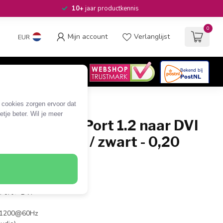
10+
jaar productkennis
0
Mijn account
Verlanglijst
EUR
4.6
/5
06
beoordelingen
e cookies zorgen ervoor dat
tje beter. Wil je meer
ini DisplayPort 1.2 naar DVI
1920 x 1200) / zwart - 0,20
- DVI-I Dual Link (v)
yPort > DVI
0x1200@60Hz