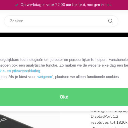
Op werkdagen voor 22.00 uur besteld, morgen in huis
rvice
32
0) / zwart - 0,20 meter
rgelijkbare technologieën om je beter en persoonlijker te helpen. Functionel
DLCK-62605
ebben ook een analytische functie. Zo maken we de website elke dag een bee
Premium M
kie- en privacyverklaring
.
eren. Als je kiest voor
‘weigeren’
, plaatsen we alleen functionele cookies.
adapter (
meter
Oké
Mini DisplayPort (m) 
richting: Mini Displa
DisplayPort 1.2
resoluties tot 192