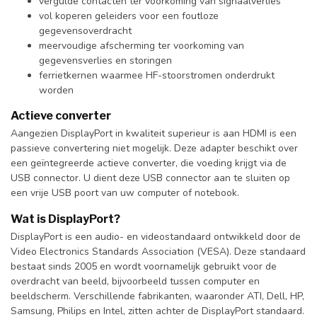
vergulde contacten ter voorkoming van signaalverlies
vol koperen geleiders voor een foutloze
gegevensoverdracht
meervoudige afscherming ter voorkoming van
gegevensverlies en storingen
ferrietkernen waarmee HF-stoorstromen onderdrukt
worden
Actieve converter
Aangezien DisplayPort in kwaliteit superieur is aan HDMI is een
passieve convertering niet mogelijk. Deze adapter beschikt over
een geïntegreerde actieve converter, die voeding krijgt via de
USB connector. U dient deze USB connector aan te sluiten op
een vrije USB poort van uw computer of notebook.
Wat is DisplayPort?
DisplayPort is een audio- en videostandaard ontwikkeld door de
Video Electronics Standards Association (VESA). Deze standaard
bestaat sinds 2005 en wordt voornamelijk gebruikt voor de
overdracht van beeld, bijvoorbeeld tussen computer en
beeldscherm. Verschillende fabrikanten, waaronder ATI, Dell, HP,
Samsung, Philips en Intel, zitten achter de DisplayPort standaard.