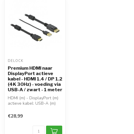
DELOCK
Premium HDMI naar
DisplayPort actieve
kabel - HDMI 1.4 / DP 1.2
(4K 30Hz) - voeding via
USB-A / zwart - 1 meter
HDMI (m) - DisplayPort (m)
actieve kabel: USB-A (m)
connector voor voeding
ric...
€28,99