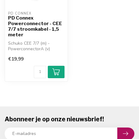
PD CONNEX
PD Connex
Powerconnector - CEE
7/7 stroomkabel - 1,5
meter
Schuko CEE 7/7 (m) -
PowerconnectorA (v)
haakse Schuko CEE 7/7 -
€19,99
rechte powercon...
Abonneer je op onze nieuwsbrief!