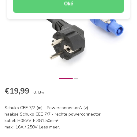
Oké
€19,99
Incl. btw
Schuko CEE 7/7 (m) - PowerconnectorA (v)
haakse Schuko CEE 7/7 - rechte powerconnector
kabel: H05VV-F 3G1.50mm²
max.: 16A / 250V
Lees meer
.