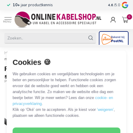
n
10+
jaar productkennis
4.6
/5.0
0
MENU
Home
/
PD Connex Powerconnector - CEE 7/7 stroomkabel - 1,5
meter
Cookies 🍪
PD Connex Powerconnector - CEE 7/7
We gebruiken cookies en vergelijkbare technologieën om je
stroomkabel - 1,5 meter
beter en persoonlijker te helpen. Functionele cookies zorgen
PDC-177960
ervoor dat de website goed werkt en hebben ook een
analytische functie. Zo maken we de website elke dag een
beetje beter. Wil je meer weten? Lees dan onze
cookie- en
privacyverklaring
.
Klik op ‘Oké’ om te accepteren. Als je kiest voor
‘weigeren’
,
plaatsen we alleen functionele cookies.