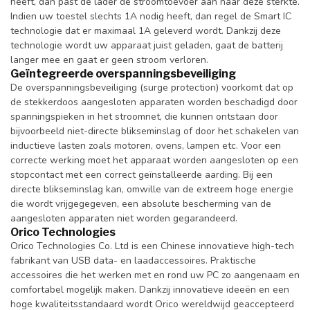
heeft, dan past de lader de stroomtoevoer aan naar deze sterkte.
Indien uw toestel slechts 1A nodig heeft, dan regel de Smart IC
technologie dat er maximaal 1A geleverd wordt. Dankzij deze
technologie wordt uw apparaat juist geladen, gaat de batterij
langer mee en gaat er geen stroom verloren.
Geïntegreerde overspanningsbeveiliging
De overspanningsbeveiliging (surge protection) voorkomt dat op
de stekkerdoos aangesloten apparaten worden beschadigd door
spanningspieken in het stroomnet, die kunnen ontstaan door
bijvoorbeeld niet-directe blikseminslag of door het schakelen van
inductieve lasten zoals motoren, ovens, lampen etc. Voor een
correcte werking moet het apparaat worden aangesloten op een
stopcontact met een correct geïnstalleerde aarding. Bij een
directe blikseminslag kan, omwille van de extreem hoge energie
die wordt vrijgegegeven, een absolute bescherming van de
aangesloten apparaten niet worden gegarandeerd.
Orico Technologies
Orico Technologies Co. Ltd is een Chinese innovatieve high-tech
fabrikant van USB data- en laadaccessoires. Praktische
accessoires die het werken met en rond uw PC zo aangenaam en
comfortabel mogelijk maken. Dankzij innovatieve ideeën en een
hoge kwaliteitsstandaard wordt Orico wereldwijd geaccepteerd