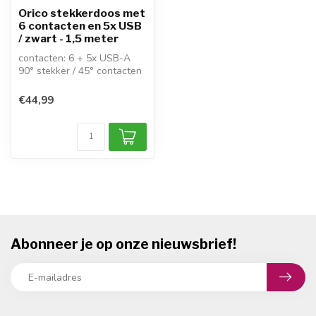
Orico stekkerdoos met
6 contacten en 5x USB
/ zwart - 1,5 meter
contacten: 6 + 5x USB-A
90° stekker / 45° contacten
schakelaar: 2-polig
kabel: H...
€44,99
Abonneer je op onze nieuwsbrief!