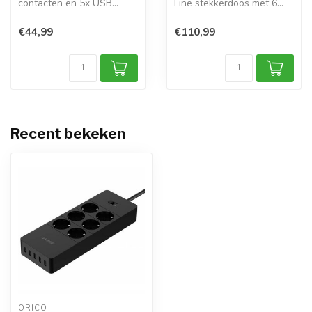
contacten en 5x USB
Line stekkerdoos met 6
Gebruik deze ...
contacten, 2x...
€44,99
€110,99
Recent bekeken
ORICO