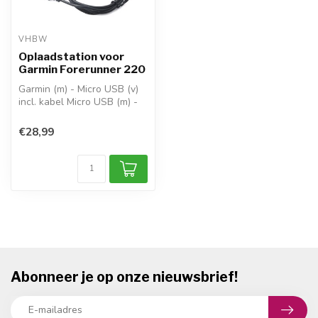
VHBW
Oplaadstation voor
Garmin Forerunner 220
Garmin (m) - Micro USB (v)
incl. kabel Micro USB (m) -
USB-A (m)
USB2.0
€28,99
voor o.a...
Abonneer je op onze nieuwsbrief!