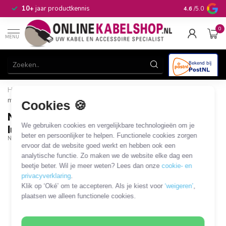
n
10+
jaar productkennis
4.6
/5.0
0
MENU
Home
/
NJS/Rean Professional 6,35mm Jack luidsprekerkabel | 6
meter
Cookies 🍪
NJS/Rean Professional 6,35mm Jack
We gebruiken cookies en vergelijkbare technologieën om je
luidsprekerkabel | 6 meter
beter en persoonlijker te helpen. Functionele cookies zorgen
NJS763
ervoor dat de website goed werkt en hebben ook een
analytische functie. Zo maken we de website elke dag een
beetje beter. Wil je meer weten? Lees dan onze
cookie- en
privacyverklaring
.
Klik op ‘Oké’ om te accepteren. Als je kiest voor
‘weigeren’
,
plaatsen we alleen functionele cookies.