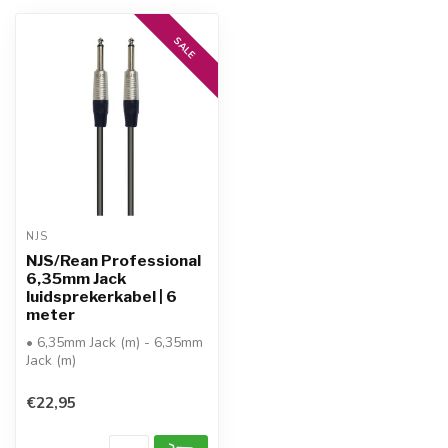
SALE
NJS
NJS/Rean Professional
6,35mm Jack
luidsprekerkabel | 6
meter
• 6,35mm Jack (m) - 6,35mm
Jack (m)
• signaaltype: analoog
mono (2-polig)
€22,95
• conn...