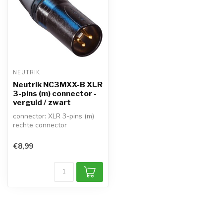
NEUTRIK
Neutrik NC3MXX-B XLR
3-pins (m) connector -
verguld / zwart
connector: XLR 3-pins (m)
rechte connector
bevestiging: solderen
verguld: ja / k...
€8,99