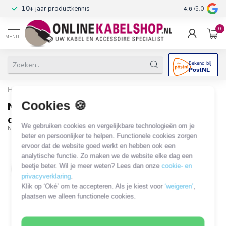
n
10+
jaar productkennis
4.6
/5.0
0
MENU
Home
/
Neutrik NC4MX XLR 4-pins (m) connector / zwart/grijs
Cookies 🍪
Neutrik NC4MX XLR 4-pins (m)
connector / zwart/grijs
We gebruiken cookies en vergelijkbare technologieën om je
NTR-NC4MX
beter en persoonlijker te helpen. Functionele cookies zorgen
ervoor dat de website goed werkt en hebben ook een
analytische functie. Zo maken we de website elke dag een
beetje beter. Wil je meer weten? Lees dan onze
cookie- en
privacyverklaring
.
Klik op ‘Oké’ om te accepteren. Als je kiest voor
‘weigeren’
,
plaatsen we alleen functionele cookies.