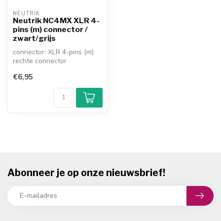
NEUTRIK
Neutrik NC4MX XLR 4-
pins (m) connector /
zwart/grijs
connector: XLR 4-pins (m)
rechte connector
bevestiging: solderen
€6,95
verguld: nee / ...
Abonneer je op onze nieuwsbrief!