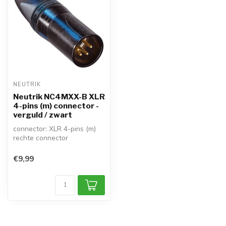
NEUTRIK
Neutrik NC4MXX-B XLR
4-pins (m) connector -
verguld / zwart
connector: XLR 4-pins (m)
rechte connector
bevestiging: solderen
verguld: ja / k...
€9,99