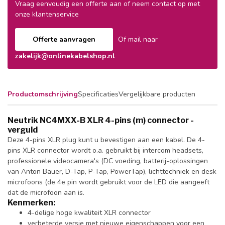
Vraag eenvoudig een offerte aan of neem contact op met
onze klantenservice
Offerte aanvragen
Of mail naar
zakelijk@onlinekabelshop.nl
Productomschrijving
Specificaties
Vergelijkbare producten
Neutrik NC4MXX-B XLR 4-pins (m) connector -
verguld
Deze 4-pins XLR plug kunt u bevestigen aan een kabel. De 4-
pins XLR connector wordt o.a. gebruikt bij intercom headsets,
professionele videocamera's (DC voeding, batterij-oplossingen
van Anton Bauer, D-Tap, P-Tap, PowerTap), lichttechniek en desk
microfoons (de 4e pin wordt gebruikt voor de LED die aangeeft
dat de microfoon aan is.
Kenmerken:
4-delige hoge kwaliteit XLR connector
verbeterde versie met nieuwe eigenschappen voor een