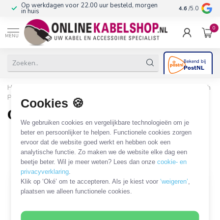
Op werkdagen voor 22.00 uur besteld, morgen
10+
jaar produ
4.6
/5.0
in huis
0
MENU
Home
/
Netwerk & Vaste Telefonie
/
Patch Panel
/
10'' Patch
Panel
/
CAT6a Patch Panel
Cookies 🍪
CAT6a Patch Panel
We gebruiken cookies en vergelijkbare technologieën om je
10 PRODUCTEN
beter en persoonlijker te helpen. Functionele cookies zorgen
ervoor dat de website goed werkt en hebben ook een
analytische functie. Zo maken we de website elke dag een
Filters
SORTEER OP
beetje beter. Wil je meer weten? Lees dan onze
cookie- en
privacyverklaring
.
Klik op ‘Oké’ om te accepteren. Als je kiest voor
‘weigeren’
,
plaatsen we alleen functionele cookies.