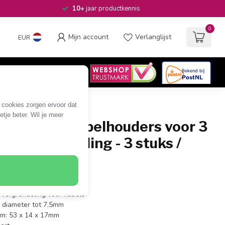
10+
jaar productkennis
0
Mijn account
Verlanglijst
EUR
4.6
/5
06
beoordelingen
e cookies zorgen ervoor dat
tje beter. Wil je meer
fklevende kabelhouders voor 3
t vergrendeling - 3 stuks /
klemmen voor 3 kabels
 vergrendeling voor kabels
 diameter tot 7,5mm
em: 53 x 14 x 17mm