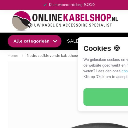
Klantenbeoordeling
9.2/10
Alle categorieën
SALE
Winkel
Klantense
Cookies 🍪
Home
/
Nedis zelfklevende kabelhouders voor 3 kabels met vergren
We gebruiken cookies en ve
de website goed werkt en h
weten? Lees dan onze
coo
Klik op ‘Oké’ om te accept