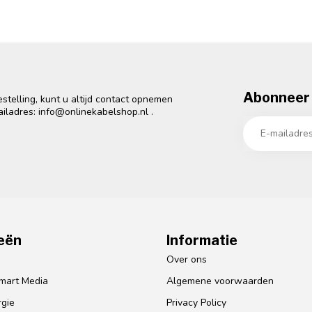
Abonneer 
telling, kunt u altijd contact opnemen
ailadres:
info@onlinekabelshop.nl
.
eën
Informatie
o
Over ons
mart Media
Algemene voorwaarden
gie
Privacy Policy