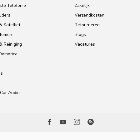
te Telefonie
Zakelijk
uders
Verzendkosten
 Satelliet
Retourneren
stemen
Blogs
& Reiniging
Vacatures
 Domotica
es
Car Audio