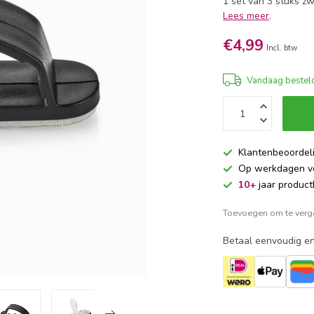
1 set van 3 stuks zw
Lees meer
.
€4,99
Incl. btw
Vandaag besteld
Klantenbeoordel
Op werkdagen 
10+
jaar product
Toevoegen om te verge
Betaal eenvoudig en