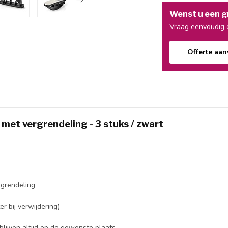
Wenst u een gr
Vraag eenvoudig e
Offerte aa
 met vergrendeling - 3 stuks / zwart
grendeling
n
r bij verwijdering)
blijven altijd op de gewenste plaats