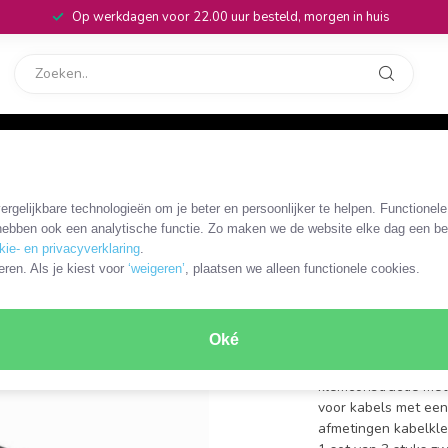
Op werkdagen voor 22.00 uur besteld, morgen in huis
rvice
32
deling - 3 stuks / zwart
rgelijkbare technologieën om je beter en persoonlijker te helpen. Functionel
CMGC22033BK
ebben ook een analytische functie. Zo maken we de website elke dag een bee
Nedis zel
kie- en privacyverklaring
.
eren. Als je kiest voor
‘weigeren’
, plaatsen we alleen functionele cookies.
kabels me
zwart
Oké
zelfklevende kabel
klemconstructie met
voor kabels met een
afmetingen kabelkl