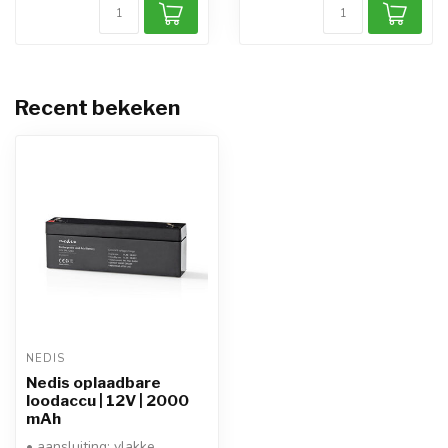
Recent bekeken
NEDIS
Nedis oplaadbare
loodaccu | 12V | 2000
mAh
• aansluiting: vlakke