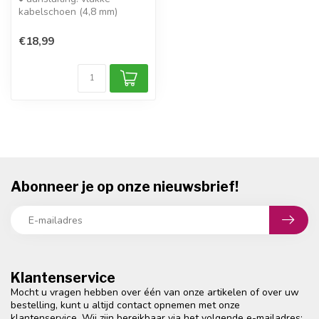
kabelschoen (4,8 mm)
• spanning: 12 V
• capaciteit: 2000 m...
€18,99
Abonneer je op onze nieuwsbrief!
Klantenservice
Mocht u vragen hebben over één van onze artikelen of over uw
bestelling, kunt u altijd contact opnemen met onze
klantenservice. Wij zijn bereikbaar via het volgende e-mailadres: