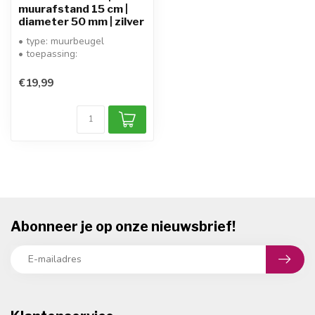
muurafstand 15 cm |
diameter 50 mm | zilver
• type: muurbeugel
• toepassing:
satellietschotelbevestiging
• max. schotelgroot...
€19,99
Abonneer je op onze nieuwsbrief!