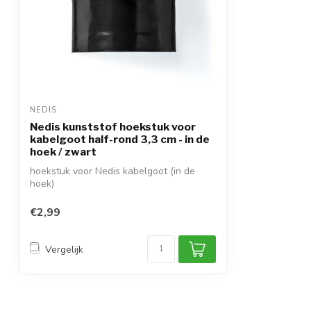
NEDIS
Nedis kunststof hoekstuk voor
kabelgoot half-rond 3,3 cm - in de
hoek / zwart
hoekstuk voor Nedis kabelgoot (in de
hoek)
voor Nedis half-ronde kabelgoten
voor...
€2,99
Vergelijk