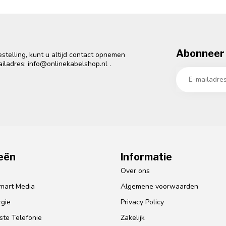
Abonneer 
telling, kunt u altijd contact opnemen
ailadres:
info@onlinekabelshop.nl
.
eën
Informatie
o
Over ons
mart Media
Algemene voorwaarden
gie
Privacy Policy
te Telefonie
Zakelijk