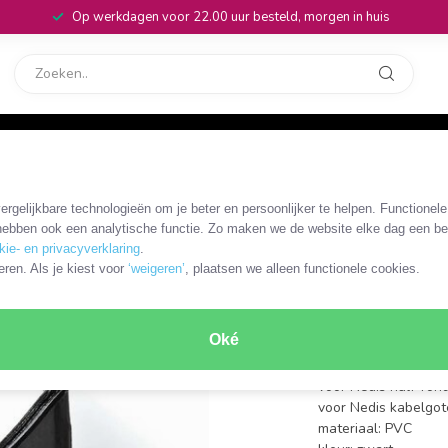
Op werkdagen voor 22.00 uur besteld, morgen in huis
rvice
32
 in de hoek / zwart
rgelijkbare technologieën om je beter en persoonlijker te helpen. Functionel
CMDT3300BK
ebben ook een analytische functie. Zo maken we de website elke dag een bee
Nedis ku
kie- en privacyverklaring
.
eren. Als je kiest voor
‘weigeren’
, plaatsen we alleen functionele cookies.
kabelgoot
zwart
Oké
hoekstuk voor Nedis
voor Nedis half-ron
voor Nedis kabelgot
materiaal: PVC