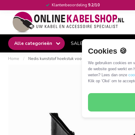
Klantenbeoordeling
9.2/10
Alle categorieën
SALE
Winkel
Klantense
Cookies 🍪
Home
/
Nedis kunststof hoekstuk voor kabelgoot half-rond 3,3 cm -
We gebruiken cookies en ve
de website goed werkt en h
weten? Lees dan onze
coo
Klik op ‘Oké’ om te accept