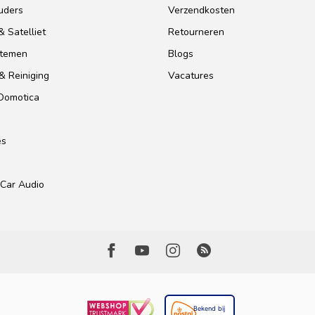
uders
Verzendkosten
 Satelliet
Retourneren
stemen
Blogs
& Reiniging
Vacatures
 Domotica
es
Car Audio