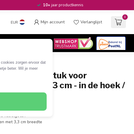
10+
jaar productkennis
0
Mijn account
Verlanglijst
EUR
4.6
/5
06
beoordelingen
e cookies zorgen ervoor dat
tje beter. Wil je meer
nststof hoekstuk voor
 half-rond 3,3 cm - in de hoek /
 kabelgoot (in de hoek)
de kabelgoten
en met 3,3 cm breedte