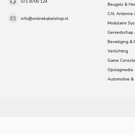
071 8700 124
Beugels & Ho
CAI, Antenne &
info@onlinekabelshop.nl
Modulaire Sy
Gereedschap 
Beveiliging &
Verlichting
Game Consol
Opslagmedia
Automotive & 