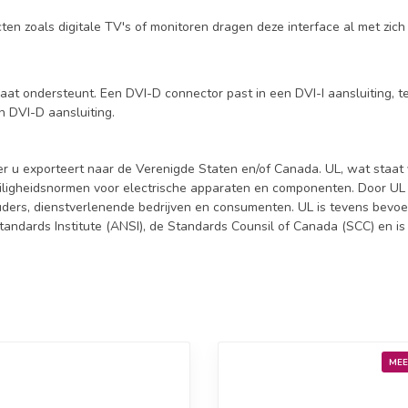
ten zoals digitale TV's of monitoren dragen deze interface al met z
t ondersteunt. Een DVI-D connector past in een DVI-I aansluiting, ter
n DVI-D aansluiting.
er u exporteert naar de Verenigde Staten en/of Canada. UL, wat staat 
 veiligheidsnormen voor electrische apparaten en componenten. Door UL
houders, dienstverlenende bedrijven en consumenten. UL is tevens bev
tandards Institute (ANSI), de Standards Counsil of Canada (SCC) en 
MEE