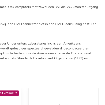
ich mee. Ook computers met zowel een DVI als VGA monitor uitgang
wijl een DVI-I connector niet in een DVI-D aansluiting past. Een
voor Underwriters Laboratories Inc. is een Amerikaans
 wordt getest, geïnspecteerd, gevalideerd, gecontroleerd en
oegd om te testen door de Amerikaanse federale Occupational
is erkend als Standards Development Organization (SDO) om
ST VERKOCHT