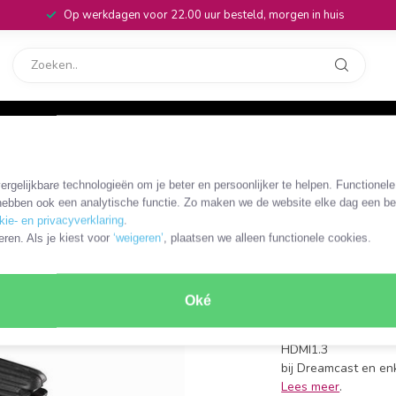
Op werkdagen voor 22.00 uur besteld, morgen in huis
rvice
32
rgelijkbare technologieën om je beter en persoonlijker te helpen. Functionel
CVBW34912AT
ebben ook een analytische functie. Zo maken we de website elke dag een bee
Nedis DVI
kie- en privacyverklaring
.
eren. Als je kiest voor
‘weigeren’
, plaatsen we alleen functionele cookies.
adapter /
DVI-D Dual Link (m) 
Oké
DVI-D Dual Link aan
resoluties tot 192
HDMI1.3
bij Dreamcast en en
Lees meer
.