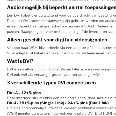
Audio mogelijk bij beperkt aantal toepassinge
Een DVI kabel dient uitsluitend voor de overdracht van beeld. U d
Dual Link DVI connector aanwezig zijn gebruikt worden om audio do
er een beperkt aantal grafische kaarten van AMD/ATI Radeon en Nv
passen. Raadpleeg hiervoor de handleiding of de leverancier van 
Alleen geschikt voor digitale videosignalen
Verloop naar VGA, bijvoorbeeld via een adapter of kabel, is niet 
VGA adapter of kabel gebruiken. Let op! Uw systeem moet dan we
Wat is DVI?
DVI is een afkorting voor Digital Visual Interface en was oorspron
DVI ook wel als vervanger gezien voor het analoge VGA.
3 verschillende typen DVI connectoren
DVI-A - 12+5-pins
Deze interface stuurt enkel een analoog signaal door, met als nut
DVI-I - 18+5-pins (Single Link) / 24+5-pins (Dual Link)
Dit is de oorspronkelijke interface, die een combinatie maakt va
(VGA) monitor aansluiten, maar ook een digitale DVI-D of HDMI mo