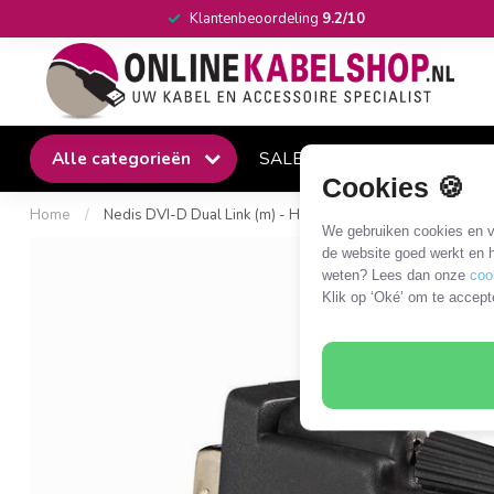
Klantenbeoordeling
9.2/10
Alle categorieën
SALE
Winkel
Klantense
Cookies 🍪
Home
/
Nedis DVI-D Dual Link (m) - HDMI (v) adapter / zwart
We gebruiken cookies en ve
de website goed werkt en h
weten? Lees dan onze
coo
Klik op ‘Oké’ om te accept