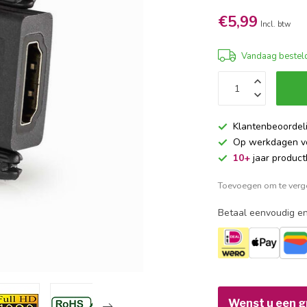
€5,99
Incl. btw
Vandaag besteld
Klantenbeoordel
Op werkdagen 
10+
jaar product
Toevoegen om te verge
Betaal eenvoudig en
Wenst u een gr