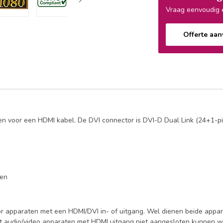
Vraag eenvoudig e
Offerte aa
en voor een HDMI kabel. De DVI connector is DVI-D Dual Link (24+1-pi
gen
oor apparaten met een HDMI/DVI in- of uitgang. Wel dienen beide appa
 audio/video apparaten met HDMI uitgang niet aangesloten kunnen w