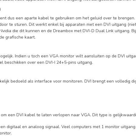
n
ient dus een aparte kabel te gebruiken om het geluid over te brengen. 
or te sturen. Dit werkt enkel bij apparaten met een DVI uitgang (niet 
idia die dit kunnen en de Dreambox met DVI-D Dual Link uitgang. Bij 
de grafische kaart.
mogelijk. Indien u toch een VGA monitor wilt aansluiten op de DVI uitg
l beschikken over een DVI-I 24+5-pins uitgang.
kelijk bedoeld als interface voor monitoren. DVI brengt een volledig d
 om een DVI kabel te laten verlopen naar VGA. Dit type is gelijkwaardi
n een digitaal en analoog signaal. Veel computers met 1 monitor uitgan
nitor.