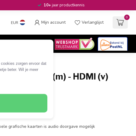
10+
jaar productkennis
0
Mijn account
Verlanglijst
EUR
4.6
/5
06
beoordelingen
e cookies zorgen ervoor dat
tje beter. Wil je meer
-D Dual Link (m) - HDMI (v)
 zwart
- HDMI (v)
sluiting
0x1200@60Hz
kele grafische kaarten is audio doorgave mogelijk