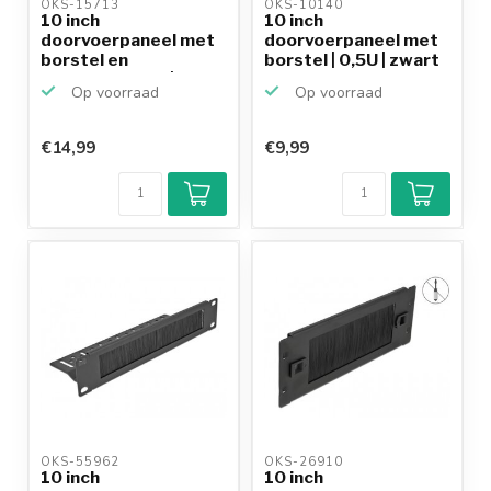
OKS-15713 
OKS-10140 
10 inch
10 inch
doorvoerpaneel met
doorvoerpaneel met
borstel en
borstel | 0,5U | zwart
kabelgeleiding | 1U...
Op voorraad
Op voorraad
€14,99
€9,99
OKS-55962 
OKS-26910 
10 inch
10 inch