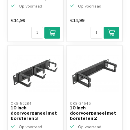
kabelgeleiding | 1U...
Op voorraad
Op voorraad
€14,99
€14,99
Klantenbeoordeling
9,2/10
Achteraf
betalen mogelijk
10+
jaar
productkennis
OKS-56284 
OKS-24546 
10 inch
10 inch
doorvoerpaneel met
doorvoerpaneel met
borstel en 3
borstel en 2
kabelogen (G-type...
kabelogen (C-type...
Op voorraad
Op voorraad