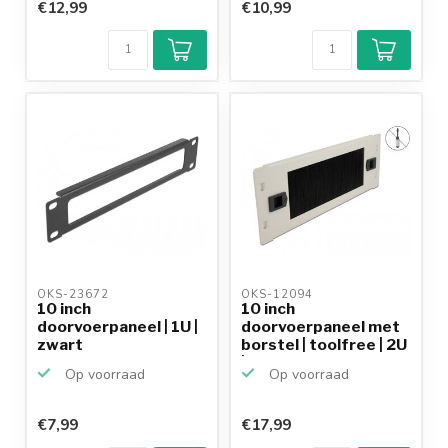
€12,99
€10,99
OKS-23672 
OKS-12094 
10 inch
10 inch
doorvoerpaneel | 1U |
doorvoerpaneel met
zwart
borstel | toolfree | 2U
| grijs
Op voorraad
Op voorraad
€7,99
€17,99