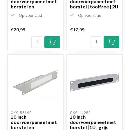
doorvoerpaneel met
doorvoerpaneel met
borstel en
borstel | toolfree | 2U
kabelbevestiging | ...
| zwart
Op voorraad
Op voorraad
€20,99
€17,99
OKS-56190 
OKS-14283 
10 inch
10 inch
doorvoerpaneel met
doorvoerpaneel met
borstel en
borstel | 1U | grijs