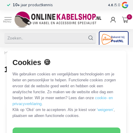
n
10+
jaar productkennis
4.6
/5.0
0
MENU
Home
/
Modulaire Systemen
/
10 inch / 19 inch
/
Panelen
/
10 inch doorvoerpaneel
Cookies 🍪
10 inch doorvoerpaneel
We gebruiken cookies en vergelijkbare technologieën om je
19 PRODUCTEN
beter en persoonlijker te helpen. Functionele cookies zorgen
ervoor dat de website goed werkt en hebben ook een
analytische functie. Zo maken we de website elke dag een
Filters
SORTEER OP
beetje beter. Wil je meer weten? Lees dan onze
cookie- en
privacyverklaring
.
Klik op ‘Oké’ om te accepteren. Als je kiest voor
‘weigeren’
,
plaatsen we alleen functionele cookies.