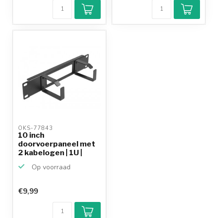
OKS-77843 
10 inch
doorvoerpaneel met
2 kabelogen | 1U |
zwart
Op voorraad
€9,99