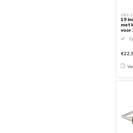
OKS-3
19 in
met k
voor 
Op
€22,
Ver