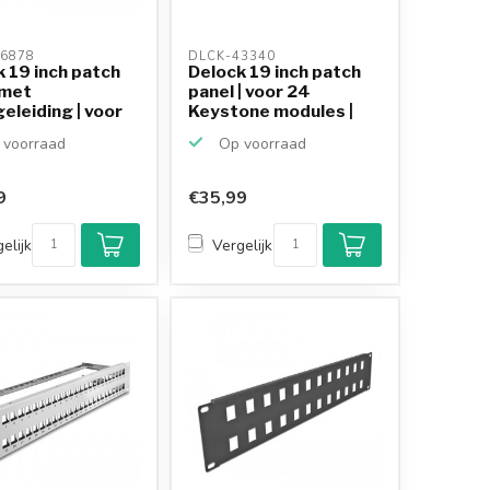
6878 
DLCK-43340 
 19 inch patch
Delock 19 inch patch
 met
panel | voor 24
eleiding | voor
Keystone modules |
.
g...
voorraad
Op voorraad
9
€35,99
elijk
Vergelijk