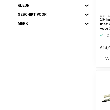
KLEUR
GESCHIKT VOOR
OKS-6
19 in
MERK
met k
voor 
Op
€14,
Ver