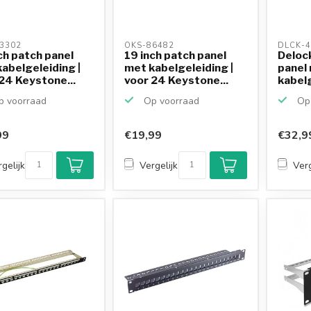
3302 
OKS-86482 
DLCK-4
ch patch panel
19 inch patch panel
Delock
abelgeleiding |
met kabelgeleiding |
panel
24 Keystone...
voor 24 Keystone...
kabelg
24 K...
 voorraad
Op voorraad
Op 
99
€19,99
€32,9
gelijk
Vergelijk
Verg