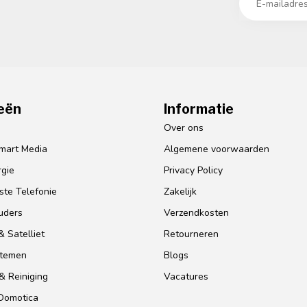
eën
Informatie
o
Over ons
mart Media
Algemene voorwaarden
gie
Privacy Policy
te Telefonie
Zakelijk
uders
Verzendkosten
 Satelliet
Retourneren
stemen
Blogs
& Reiniging
Vacatures
 Domotica