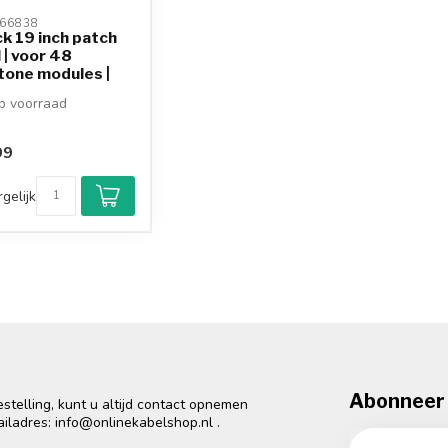
66838 
k 19 inch patch
 | voor 48
tone modules |
 voorraad
99
gelijk
Abonneer 
telling, kunt u altijd contact opnemen
ailadres:
info@onlinekabelshop.nl
.