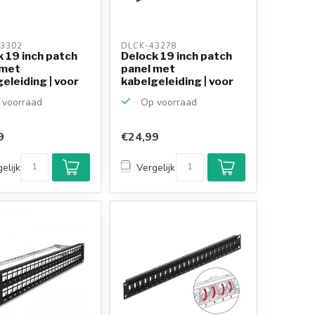
3302 
DLCK-43278 
 19 inch patch
Delock 19 inch patch
 met
panel met
eleiding | voor
kabelgeleiding | voor
24 K...
voorraad
Op voorraad
9
€24,99
elijk
Vergelijk