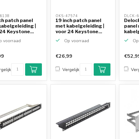
6138 
OKS-47574 
DLCK-6
ch patch panel
19 inch patch panel
Delock
abelgeleiding |
met kabelgeleiding |
panel
24 Keystone...
voor 24 Keystone...
kabelg
48 K..
 voorraad
Op voorraad
Op 
99
€26,99
€52,9
gelijk
Vergelijk
Verg