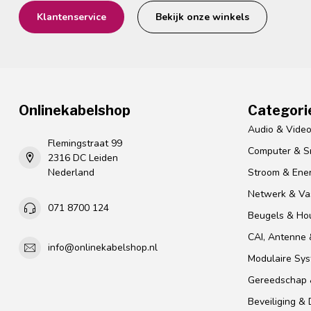
Klantenservice
Bekijk onze winkels
Onlinekabelshop
Categori
Audio & Vide
Flemingstraat 99
Computer & S
2316 DC Leiden
Nederland
Stroom & Ener
Netwerk & Vas
071 8700 124
Beugels & Ho
CAI, Antenne &
info@onlinekabelshop.nl
Modulaire Sy
Gereedschap 
Beveiliging &