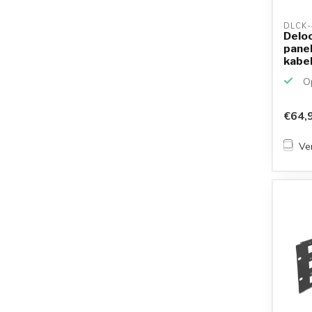
DLCK-
Deloc
pane
kabel
48 K.
Op
€64,
Ver