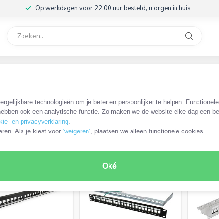
Op werkdagen voor 22.00 uur besteld, morgen in huis
rvice
32
19 inch patch panel
rgelijkbare technologieën om je beter en persoonlijker te helpen. Functionel
ebben ook een analytische functie. Zo maken we de website elke dag een bee
kie- en privacyverklaring
.
RODUCTEN
eren. Als je kiest voor
‘weigeren’
, plaatsen we alleen functionele cookies.
Oké