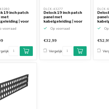
43280 
DLCK-43277 
DLCK-6
k 19 inch patch
Delock 19 inch patch
Delock
l met
panel met
panel
geleiding | voor
kabelgeleiding | voor
kabelg
..
24 K...
48 K..
 voorraad
Op voorraad
Op 
99
€32,99
€52,9
gelijk
Vergelijk
Verg