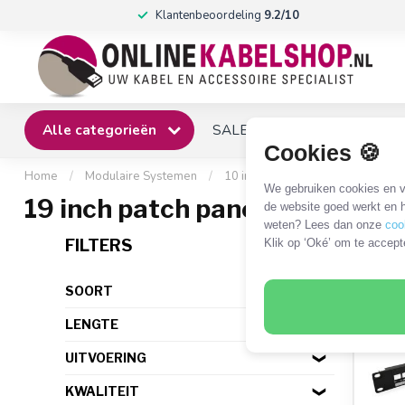
Klantenbeoordeling
9.2/10
Alle categorieën
SALE
Winkel
Klantense
Cookies 🍪
Home
/
Modulaire Systemen
/
10 inch / 19 inch
/
Keystone
/
We gebruiken cookies en ve
19 inch patch panel
de website goed werkt en h
weten? Lees dan onze
coo
13 P
FILTERS
Klik op ‘Oké’ om te accept
SOORT
LENGTE
UITVOERING
KWALITEIT