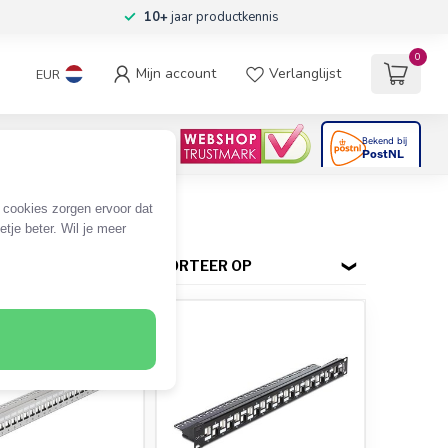
10+
jaar productkennis
0
Mijn account
Verlanglijst
EUR
4.6
/5
06
beoordelingen
e cookies zorgen ervoor dat
tje beter. Wil je meer
SORTEER OP