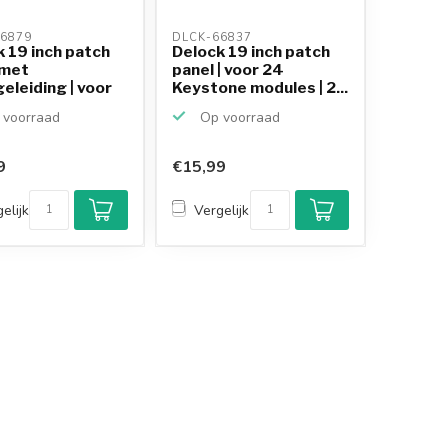
6879 
DLCK-66837 
 19 inch patch
Delock 19 inch patch
 met
panel | voor 24
eleiding | voor
Keystone modules | 2...
.
voorraad
Op voorraad
9
€15,99
Klantenbeoordeling
9,2/10
elijk
Vergelijk
Achteraf betalen
mogelijk
10+
jaar
productkennis