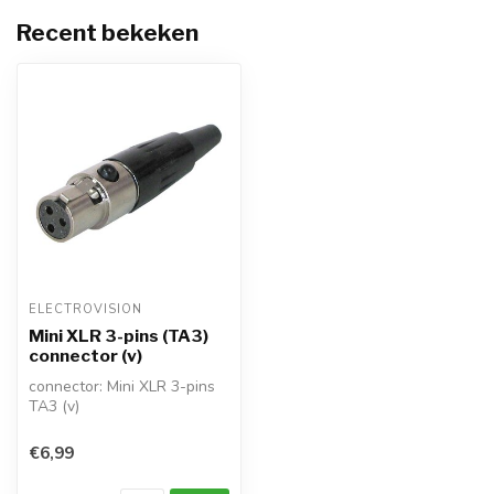
Recent bekeken
ELECTROVISION
Mini XLR 3-pins (TA3)
connector (v)
connector: Mini XLR 3-pins
TA3 (v)
bevestiging: solderen
metalen connector met t...
€6,99