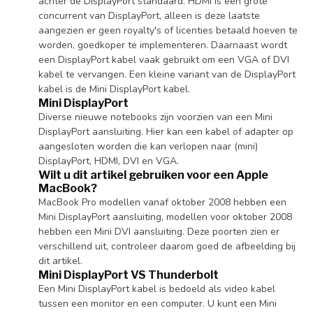
achter de DisplayPort standaard. HDMI is een grote
concurrent van DisplayPort, alleen is deze laatste
aangezien er geen royalty's of licenties betaald hoeven te
worden, goedkoper te implementeren. Daarnaast wordt
een DisplayPort kabel vaak gebruikt om een VGA of DVI
kabel te vervangen. Een kleine variant van de DisplayPort
kabel is de Mini DisplayPort kabel.
Mini DisplayPort
Diverse nieuwe notebooks zijn voorzien van een Mini
DisplayPort aansluiting. Hier kan een kabel of adapter op
aangesloten worden die kan verlopen naar (mini)
DisplayPort, HDMI, DVI en VGA.
Wilt u dit artikel gebruiken voor een Apple
MacBook?
MacBook Pro modellen vanaf oktober 2008 hebben een
Mini DisplayPort aansluiting, modellen voor oktober 2008
hebben een Mini DVI aansluiting. Deze poorten zien er
verschillend uit, controleer daarom goed de afbeelding bij
dit artikel.
Mini DisplayPort VS Thunderbolt
Een Mini DisplayPort kabel is bedoeld als video kabel
tussen een monitor en een computer. U kunt een Mini