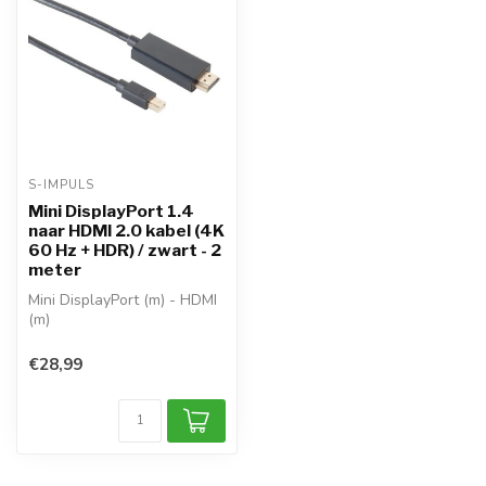
S-IMPULS
Mini DisplayPort 1.4
naar HDMI 2.0 kabel (4K
60 Hz + HDR) / zwart - 2
meter
Mini DisplayPort (m) - HDMI
(m)
richting: Mini DisplayPort >
HDMI
€28,99
DisplayPort 1....