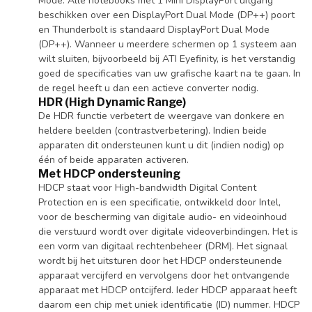
Mode. Alle notebooks met 1 Mini DisplayPort uitgang
beschikken over een DisplayPort Dual Mode (DP++) poort
en Thunderbolt is standaard DisplayPort Dual Mode
(DP++). Wanneer u meerdere schermen op 1 systeem aan
wilt sluiten, bijvoorbeeld bij ATI Eyefinity, is het verstandig
goed de specificaties van uw grafische kaart na te gaan. In
de regel heeft u dan een actieve converter nodig.
HDR (High Dynamic Range)
De HDR functie verbetert de weergave van donkere en
heldere beelden (contrastverbetering). Indien beide
apparaten dit ondersteunen kunt u dit (indien nodig) op
één of beide apparaten activeren.
Met HDCP ondersteuning
HDCP staat voor High-bandwidth Digital Content
Protection en is een specificatie, ontwikkeld door Intel,
voor de bescherming van digitale audio- en videoinhoud
die verstuurd wordt over digitale videoverbindingen. Het is
een vorm van digitaal rechtenbeheer (DRM). Het signaal
wordt bij het uitsturen door het HDCP ondersteunende
apparaat vercijferd en vervolgens door het ontvangende
apparaat met HDCP ontcijferd. Ieder HDCP apparaat heeft
daarom een chip met uniek identificatie (ID) nummer. HDCP