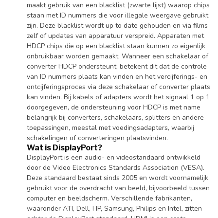
maakt gebruik van een blacklist (zwarte lijst) waarop chips
staan met ID nummers die voor illegale weergave gebruikt
zijn. Deze blacklist wordt up to date gehouden en via films
zelf of updates van apparatuur verspreid. Apparaten met
HDCP chips die op een blacklist staan kunnen zo eigenlijk
onbruikbaar worden gemaakt. Wanneer een schakelaar of
converter HDCP ondersteunt, betekent dit dat de controle
van ID nummers plaats kan vinden en het vercijferings- en
ontcijferingsproces via deze schakelaar of converter plaats
kan vinden. Bij kabels of adapters wordt het signaal 1 op 1
doorgegeven, de ondersteuning voor HDCP is met name
belangrijk bij converters, schakelaars, splitters en andere
toepassingen, meestal met voedingsadapters, waarbij
schakelingen of converteringen plaatsvinden.
Wat is DisplayPort?
DisplayPort is een audio- en videostandaard ontwikkeld
door de Video Electronics Standards Association (VESA).
Deze standaard bestaat sinds 2005 en wordt voornamelijk
gebruikt voor de overdracht van beeld, bijvoorbeeld tussen
computer en beeldscherm. Verschillende fabrikanten,
waaronder ATI, Dell, HP, Samsung, Philips en Intel, zitten