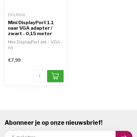
DOLPHIX
Mini DisplayPort 1.1
naar VGA adapter /
zwart - 0,15 meter
Mini DisplayPort (m) - VGA
(v)
richting: Mini DisplayPort >
VGA
€7,99
DisplayPort 1.1
...
Abonneer je op onze nieuwsbrief!