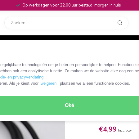
Op werkdagen voor 22.00 uur besteld, morgen in huis
rvice
32
 0,20 meter
rgelijkbare technologieën om je beter en persoonlijker te helpen. Functionel
OKS-97611
ebben ook een analytische functie. Zo maken we de website elke dag een bee
Mini DIN 9
kie- en privacyverklaring
.
eren. Als je kiest voor
‘weigeren’
, plaatsen we alleen functionele cookies.
Composie
Gebruik deze adapte
Oké
met een kabel met 
Lees meer
.
€4,99
Incl. btw