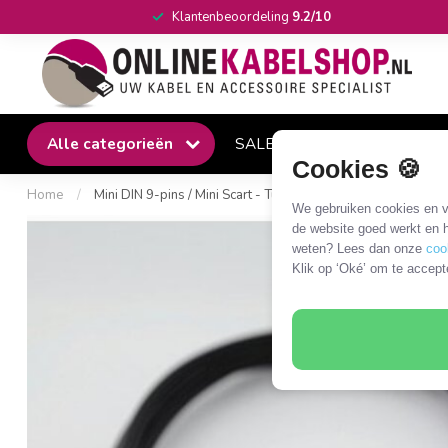
Klantenbeoordeling
9.2/10
Alle categorieën
SALE
Winkel
Klantense
Cookies 🍪
Home
/
Mini DIN 9-pins / Mini Scart - Tulp Composiet 3RCA kabel -
We gebruiken cookies en ve
de website goed werkt en h
weten? Lees dan onze
coo
Klik op ‘Oké’ om te accept