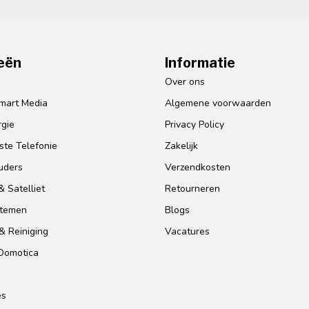
eën
Informatie
o
Over ons
mart Media
Algemene voorwaarden
gie
Privacy Policy
te Telefonie
Zakelijk
uders
Verzendkosten
 Satelliet
Retourneren
stemen
Blogs
& Reiniging
Vacatures
 Domotica
es