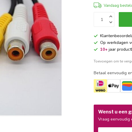
Vandaag besteld
Klantenbeoordel
Op werkdagen 
10+
jaar product
Toevoegen om te verge
Betaal eenvoudig en
Wenst u een gr
Vraag eenvoudig e