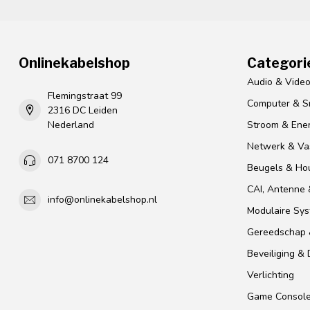
Onlinekabelshop
Categori
Audio & Vide
Flemingstraat 99
Computer & S
2316 DC Leiden
Nederland
Stroom & Ener
Netwerk & Vas
071 8700 124
Beugels & Ho
CAI, Antenne &
info@onlinekabelshop.nl
Modulaire Sy
Gereedschap 
Beveiliging &
Verlichting
Game Consol