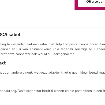
Offerte aa
3RCA kabel
ing te verbinden met een kabel met Tulp Composiet connectoren. Geel 
 4 pinnen en 1 rij van 3 pinnen) komt u o.a. tegen bij sommige ATI Rade
wordt deze connector ook wel Mini-Scart genoemd.
ext
t een andere pinout. Met deze adapter krijgt u geen kleur-beeld, maa
ansluiting. Deze connector heeft 9 pinnen en die past alleen in een 9