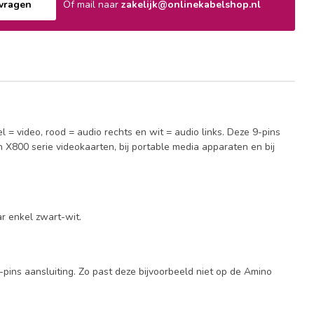
nvragen
Of mail naar
zakelijk@onlinekabelshop.nl
= video, rood = audio rechts en wit = audio links. Deze 9-pins
on X800 serie videokaarten, bij portable media apparaten en bij
r enkel zwart-wit.
-pins aansluiting. Zo past deze bijvoorbeeld niet op de Amino