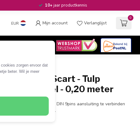
10+
jaar productkennis
0
Mijn account
Verlanglijst
EUR
4.6
/5
06
beoordelingen
e cookies zorgen ervoor dat
tje beter. Wil je meer
-pins / Mini Scart - Tulp
t 3RCA kabel - 0,20 meter
r om een apparaat met Mini DIN 9pins aansluiting te verbinden
Tulp Composiet connectoren.