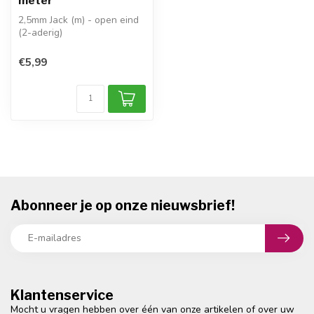
meter
2,5mm Jack (m) - open eind
(2-aderig)
signaaltype: analoog mono
(2-polige conne...
€5,99
Abonneer je op onze nieuwsbrief!
Klantenservice
Mocht u vragen hebben over één van onze artikelen of over uw