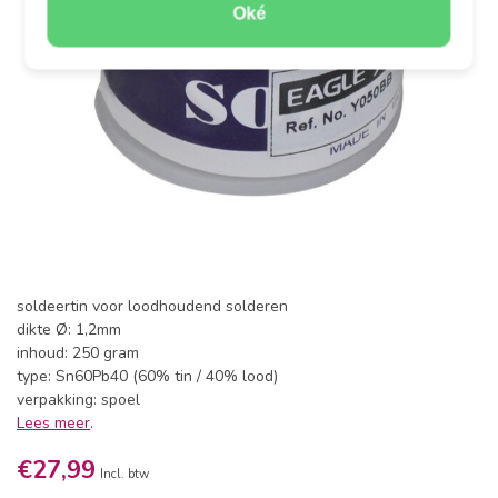
Oké
soldeertin voor loodhoudend solderen
dikte Ø: 1,2mm
inhoud: 250 gram
type: Sn60Pb40 (60% tin / 40% lood)
verpakking: spoel
Lees meer
.
€27,99
Incl. btw