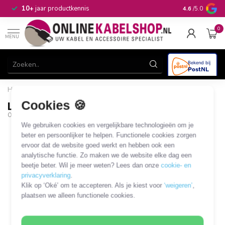
n
10+
jaar productkennis
4.6
/5.0
0
MENU
Home
/
Loodhoudende soldeertin 1,2mm - 250g
Cookies 🍪
Loodhoudende soldeertin 1,2mm - 250g
OKS-45865
We gebruiken cookies en vergelijkbare technologieën om je
beter en persoonlijker te helpen. Functionele cookies zorgen
ervoor dat de website goed werkt en hebben ook een
analytische functie. Zo maken we de website elke dag een
beetje beter. Wil je meer weten? Lees dan onze
cookie- en
privacyverklaring
.
Klik op ‘Oké’ om te accepteren. Als je kiest voor
‘weigeren’
,
plaatsen we alleen functionele cookies.