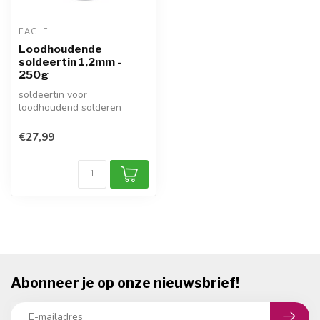
EAGLE
Loodhoudende
soldeertin 1,2mm -
250g
soldeertin voor
loodhoudend solderen
dikte Ø: 1,2mm
inhoud: 250 gram
€27,99
type: S...
Abonneer je op onze nieuwsbrief!