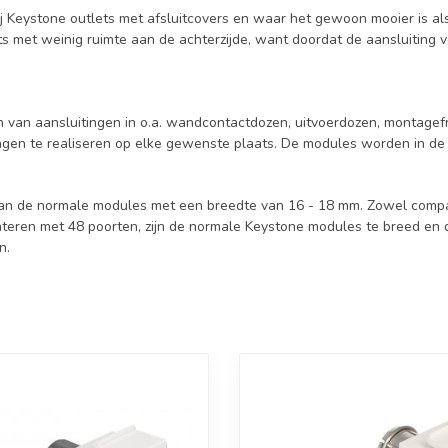
bij Keystone outlets met afsluitcovers en waar het gewoon mooier is al
lets met weinig ruimte aan de achterzijde, want doordat de aansluiting 
 van aansluitingen in o.a. wandcontactdozen, uitvoerdozen, montagefr
ingen te realiseren op elke gewenste plaats. De modules worden in d
an de normale modules met een breedte van 16 - 18 mm. Zowel compact
nteren met 48 poorten, zijn de normale Keystone modules te breed en d
n.