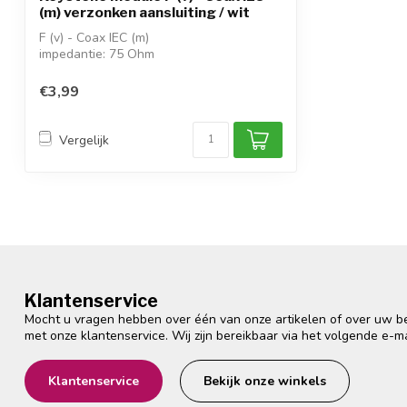
(m) verzonken aansluiting / wit
F (v) - Coax IEC (m)
impedantie: 75 Ohm
behuizing: kunststof
afmetingen (BxHxD):...
€3,99
Vergelijk
Klantenservice
Mocht u vragen hebben over één van onze artikelen of over uw bes
met onze klantenservice. Wij zijn bereikbaar via het volgende e-m
Klantenservice
Bekijk onze winkels