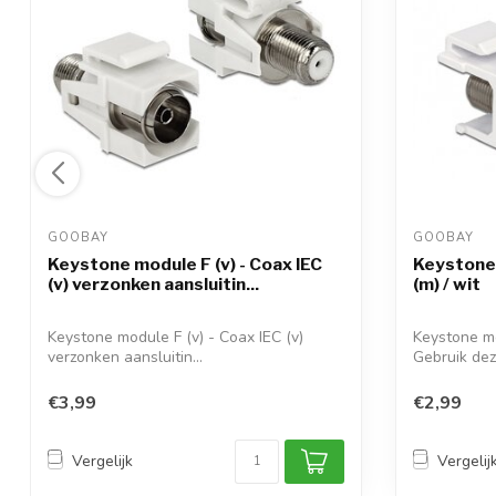
GOOBAY 
GOOBAY 
Keystone module F (v) - Coax IEC
Keystone 
(v) verzonken aansluitin...
(m) / wit
Keystone module F (v) - Coax IEC (v)
Keystone mo
verzonken aansluitin...
Gebruik dez
€3,99
€2,99
Vergelijk
Vergelij