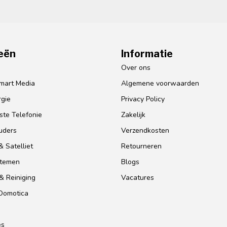
eën
Informatie
o
Over ons
mart Media
Algemene voorwaarden
gie
Privacy Policy
te Telefonie
Zakelijk
uders
Verzendkosten
 Satelliet
Retourneren
stemen
Blogs
& Reiniging
Vacatures
 Domotica
es