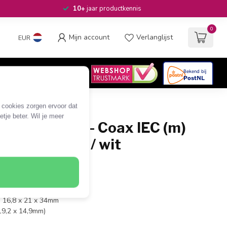
10+
jaar productkennis
0
Mijn account
Verlanglijst
EUR
4.6
/5
06
beoordelingen
e cookies zorgen ervoor dat
tje beter. Wil je meer
module F (v) - Coax IEC (m)
 aansluiting / wit
: 16,8 x 21 x 34mm
19,2 x 14,9mm)