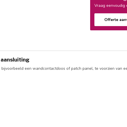
Vraag eenvoudig e
Offerte aa
 aansluiting
ijvoorbeeld een wandcontactdoos of patch panel, te voorzien van een 