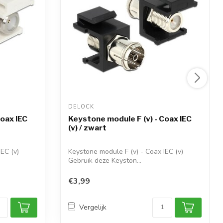
DELOCK 
Coax IEC
Keystone module F (v) - Coax IEC
(v) / zwart
EC (v)
Keystone module F (v) - Coax IEC (v)
Gebruik deze Keyston...
€3,99
Vergelijk