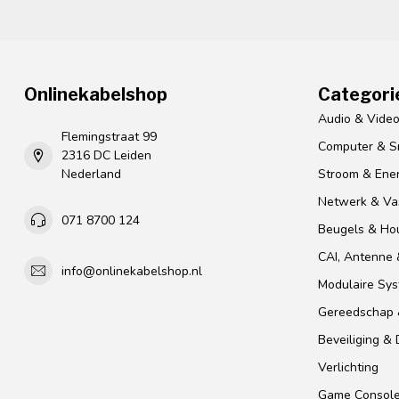
Onlinekabelshop
Categori
Audio & Vide
Flemingstraat 99
Computer & S
2316 DC Leiden
Nederland
Stroom & Ener
Netwerk & Vas
071 8700 124
Beugels & Ho
CAI, Antenne &
info@onlinekabelshop.nl
Modulaire Sy
Gereedschap 
Beveiliging &
Verlichting
Game Consol