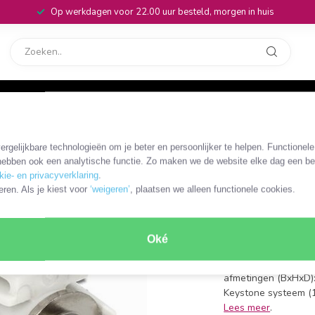
Op werkdagen voor 22.00 uur besteld, morgen in huis
rvice
32
/ wit
rgelijkbare technologieën om je beter en persoonlijker te helpen. Functionel
OKS-43357
ebben ook een analytische functie. Zo maken we de website elke dag een bee
Keystone 
kie- en privacyverklaring
.
eren. Als je kiest voor
‘weigeren’
, plaatsen we alleen functionele cookies.
verzonken
F (v) - Coax IEC (m)
Oké
impedantie: 75 Ohm
behuizing: kunststof
afmetingen (BxHxD)
Keystone systeem (
Lees meer
.