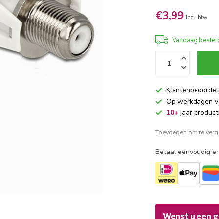
€3,99
Incl. btw
Vandaag besteld
Klantenbeoordel
Op werkdagen 
10+
jaar product
Toevoegen om te verge
Betaal eenvoudig en
Wenst u een gr