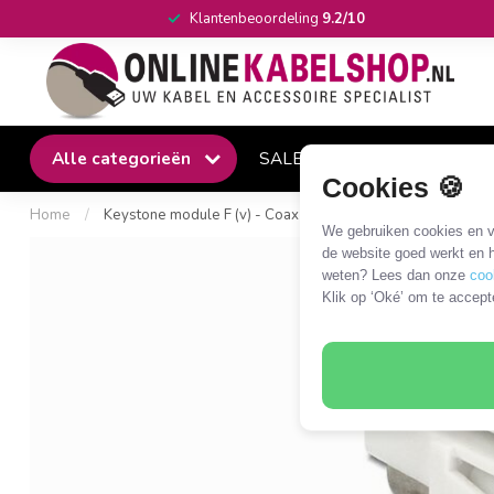
Klantenbeoordeling
9.2/10
Alle categorieën
SALE
Winkel
Klantense
Cookies 🍪
Home
/
Keystone module F (v) - Coax IEC (m) verzonken aansluiting 
We gebruiken cookies en ve
de website goed werkt en h
weten? Lees dan onze
coo
Klik op ‘Oké’ om te accept