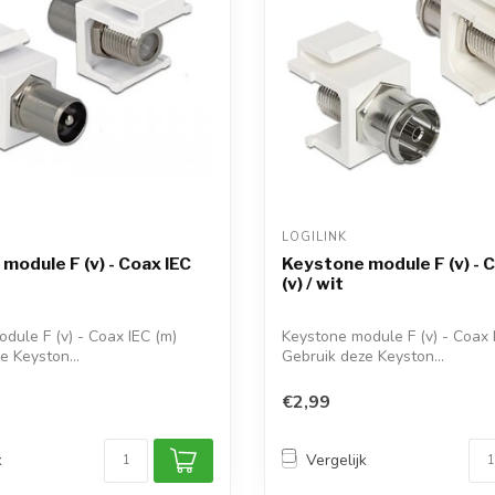
LOGILINK 
module F (v) - Coax IEC
Keystone module F (v) - 
(v) / wit
dule F (v) - Coax IEC (m)
Keystone module F (v) - Coax I
e Keyston...
Gebruik deze Keyston...
€2,99
k
Vergelijk