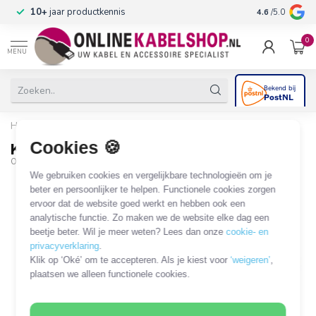
n
10+
jaar productkennis
4.6
/5.0
0
MENU
Home
/
Keystone module F (v) - Coax IEC (v) / wit
Cookies 🍪
Keystone module F (v) - Coax IEC (v) / wit
OKS-03673
We gebruiken cookies en vergelijkbare technologieën om je
beter en persoonlijker te helpen. Functionele cookies zorgen
ervoor dat de website goed werkt en hebben ook een
analytische functie. Zo maken we de website elke dag een
beetje beter. Wil je meer weten? Lees dan onze
cookie- en
privacyverklaring
.
Klik op ‘Oké’ om te accepteren. Als je kiest voor
‘weigeren’
,
plaatsen we alleen functionele cookies.