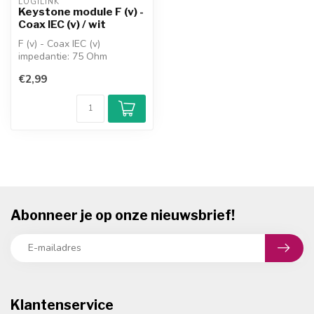
LOGILINK
Keystone module F (v) -
Coax IEC (v) / wit
F (v) - Coax IEC (v)
impedantie: 75 Ohm
behuizing: kunststof
€2,99
afmetingen (BxHxD):...
Abonneer je op onze nieuwsbrief!
Klantenservice