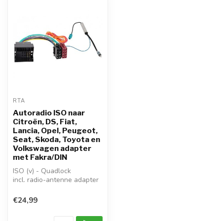
RTA
Autoradio ISO naar
Citroën, DS, Fiat,
Lancia, Opel, Peugeot,
Seat, Skoda, Toyota en
Volkswagen adapter
met Fakra/DIN
ISO (v) - Quadlock
incl. radio-antenne adapter
Fakra - DIN
toepassing: ISO aut...
€24,99