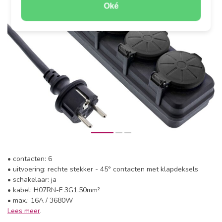
Oké
• contacten: 6
• uitvoering: rechte stekker - 45° contacten met klapdeksels
• schakelaar: ja
• kabel: H07RN-F 3G1.50mm²
• max.: 16A / 3680W
Lees meer
.