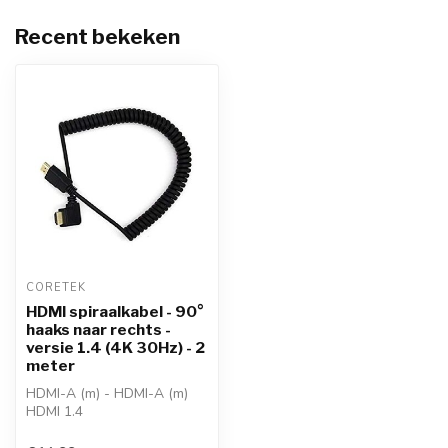
Recent bekeken
CORETEK
HDMI spiraalkabel - 90°
haaks naar rechts -
versie 1.4 (4K 30Hz) - 2
meter
HDMI-A (m) - HDMI-A (m)
HDMI 1.4
resoluties tot 4K@30Hz
90° haaks aan 1 zijde (h...