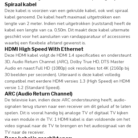
Spiraal kabel
Deze kabel is voorzien van een gekrulde kabel, ook wel spiraal
kabel genoemd. De kabel heeft maximaal uitgetrokken een
lengte van 2 meter. Indien niet uitgetrokken (ruststand) heeft de
kabel een lengte van ca. 0,50m. Dit maakt deze kabel uitermate
geschikt voor het aansluiten van randapparatuur of accessoires
waarbij een flexibele afstand gewenst is.
HDMI High Speed With Ethernet
Deze HDMI kabel volgt de HDMI 1.4 specificaties en ondersteunt
3D, Audio Return Channel (ARC), Dolby True HD, DTS Master
Audio en naast Full HD (1080p) ook resoluties tot 4K (2160p bij
30 beelden per seconden). Uiteraard is deze kabel volledig
compatibel met eerdere HDMI versies 1.3 (High Speed) en HDMI
versie 1.2 (Standard Speed).
ARC (Audio Return Channel)
De televisie kan, indien deze ARC ondersteuning heeft, audio-
signalen terug sturen naar een receiver om dit geluid af te laten
spelen. Dit is vooral handig bij analoge TV of digitaal TV kijken
via een module in de TV. 1 HDMI kabel is dan voldoende om het
video signaal naar de TV te brengen en het audiosignaal van de
TV naar de receiver.