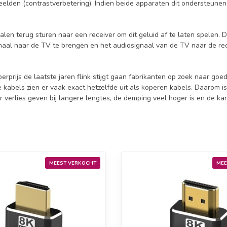
den (contrastverbetering). Indien beide apparaten dit ondersteunen k
len terug sturen naar een receiver om dit geluid af te laten spelen. Di
naal naar de TV te brengen en het audiosignaal van de TV naar de rec
prijs de laatste jaren flink stijgt gaan fabrikanten op zoek naar goe
e kabels zien er vaak exact hetzelfde uit als koperen kabels. Daarom i
r verlies geven bij langere lengtes, de demping veel hoger is en de ka
MEEST VERKOCHT
MEE