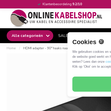
Klantenbeoordeling
9.2/10
Alle categorieën
SALE
Winkel
Klantense
Cookies 🍪
Home
/
HDMI adapter - 90° haaks naar links - HDMI2.1 (8K 60Hz +
We gebruiken cookies en ve
de website goed werkt en h
weten? Lees dan onze
coo
Klik op ‘Oké’ om te accept