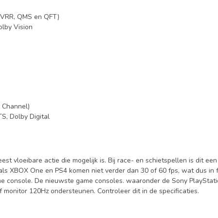
e VRR, QMS en QFT)
lby Vision
n Channel)
, Dolby Digital
st vloeibare actie die mogelijk is. Bij race- en schietspellen is dit
oals XBOX One en PS4 komen niet verder dan 30 of 60 fps, wat dus in 
ame console. De nieuwste game consoles. waaronder de Sony PlayStati
onitor 120Hz ondersteunen. Controleer dit in de specificaties.