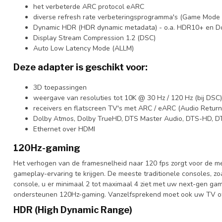
het verbeterde ARC protocol eARC
diverse refresh rate verbeteringsprogramma's (Game Mod
Dynamic HDR (HDR dynamic metadata) - o.a. HDR10+ en Do
Display Stream Compression 1.2 (DSC)
Auto Low Latency Mode (ALLM)
Deze adapter is geschikt voor:
3D toepassingen
weergave van resoluties tot 10K @ 30 Hz / 120 Hz (bij DSC)
receivers en flatscreen TV's met ARC / eARC (Audio Retur
Dolby Atmos, Dolby TrueHD, DTS Master Audio, DTS-HD, DTS
Ethernet over HDMI
120Hz-gaming
Het verhogen van de framesnelheid naar 120 fps zorgt voor de mee
gameplay-ervaring te krijgen. De meeste traditionele consoles, z
console, u er minimaal 2 tot maximaal 4 ziet met uw next-gen g
ondersteunen 120Hz-gaming. Vanzelfsprekend moet ook uw TV of m
HDR (High Dynamic Range)