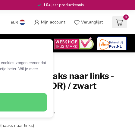
10+
jaar productkennis
0
Mijn account
Verlanglijst
EUR
4.6
/5
06
beoordelingen
e cookies zorgen ervoor dat
tje beter. Wil je meer
ter - 90° haaks naar links -
(8K 60Hz + HDR) / zwart
A (v)
20Hz, 5K/8K 60Hz en 10K 30Hz
(haaks naar links)