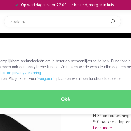
Op werkdagen voor 22.00 uur besteld, morgen in huis
rvice
32
 HDR) / zwart
rgelijkbare technologieën om je beter en persoonlijker te helpen. Functionel
OKS-51502
ebben ook een analytische functie. Zo maken we de website elke dag een bee
HDMI adap
kie- en privacyverklaring
.
eren. Als je kiest voor
‘weigeren’
, plaatsen we alleen functionele cookies.
HDMI2.1 
HDMI-A (m) - HDMI-
Oké
HDMI 2.1
resoluties tot 4K 1
HDR ondersteuning
90° haakse adapter 
Lees meer
.