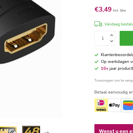
€3,49
Incl. btw
Vandaag besteld
Klantenbeoordel
Op werkdagen 
10+
jaar product
Toevoegen om te verge
Betaal eenvoudig en
Wenst u een gr