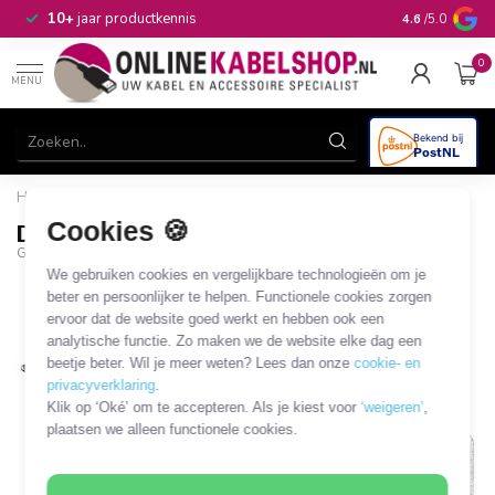
n
10+
jaar productkennis
4.6
/5.0
0
MENU
Home
/
Doorvoerdoos R/TV 8 dB (CE)
Cookies 🍪
Doorvoerdoos R/TV 8 dB (CE)
GOO-67043
We gebruiken cookies en vergelijkbare technologieën om je
beter en persoonlijker te helpen. Functionele cookies zorgen
ervoor dat de website goed werkt en hebben ook een
analytische functie. Zo maken we de website elke dag een
beetje beter. Wil je meer weten? Lees dan onze
cookie- en
privacyverklaring
.
Klik op ‘Oké’ om te accepteren. Als je kiest voor
‘weigeren’
,
plaatsen we alleen functionele cookies.