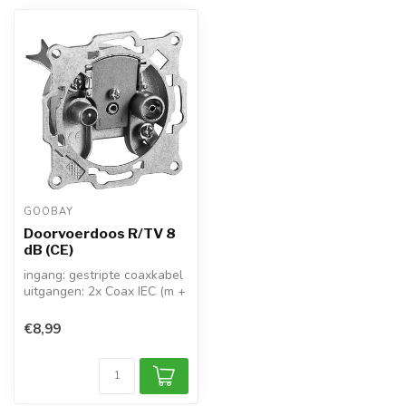
GOOBAY
Doorvoerdoos R/TV 8
dB (CE)
ingang: gestripte coaxkabel
uitgangen: 2x Coax IEC (m +
v)
doorvoer: gestripte c...
€8,99